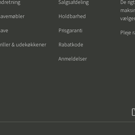
ndretning
Salgsafdeling
De rigt
maksi
avemøbler
Holdbarhed
vælge
ave
Prisgaranti
Pleje 
riller & udekøkkener
Rabatkode
Anmeldelser