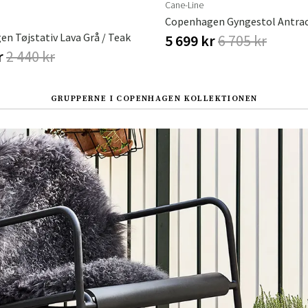
Cane-Line
Copenhagen Gyngestol Antrac
n Tøjstativ Lava Grå / Teak
5 699 kr
6 705 kr
r
2 440 kr
Sverige
Danmark
Norge
Suomi
GRUPPERNE I COPENHAGEN KOLLEKTIONEN