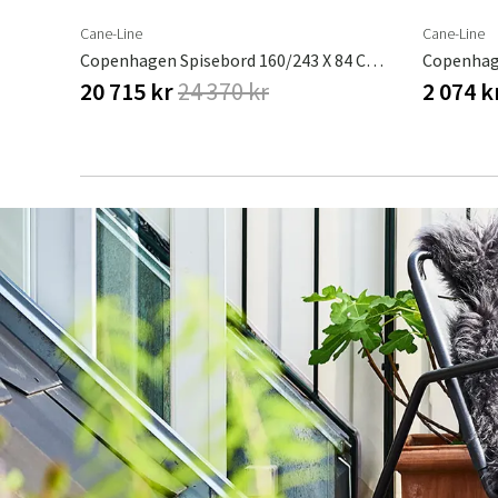
Cane-Line
Cane-Line
Copenhagen Spisebord 160/243 X 84 Cm Lavagrå
Copenhage
20 715 kr
24 370 kr
2 074 k