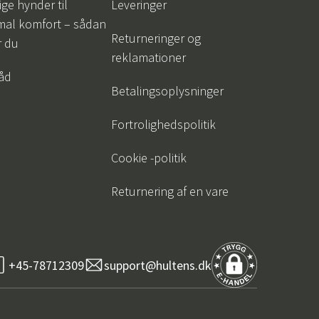
ige hynder til
Leveringer
mal komfort – sådan
Returneringer og
r du
reklamationer
råd
Betalingsoplysninger
Fortrolighedspolitik
Cookie -politik
Returnering af en vare
+45-78712309
support@hultens.dk