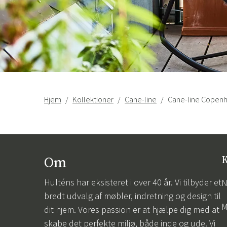
Hjem
Kollektioner
Cane-line
Cane-line Copen
Om
K
Hulténs har eksisteret i over 40 år. Vi tilbyder et
N
bredt udvalg af møbler, indretning og design til
M
dit hjem. Vores passion er at hjælpe dig med at
skabe det perfekte miljø, både inde og ude. Vi