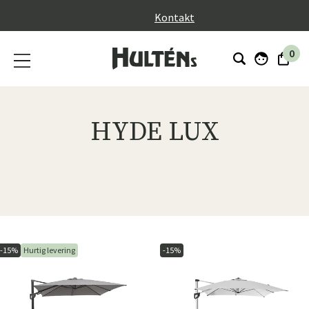
}
Kontakt
0
HYDE LUX
-15%
Hurtig levering
-15%