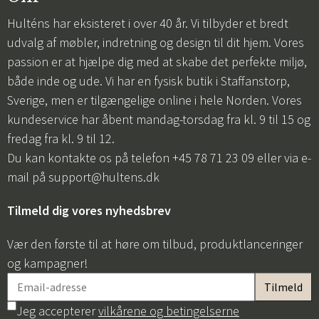
Hulténs har eksisteret i over 40 år. Vi tilbyder et bredt
udvalg af møbler, indretning og design til dit hjem. Vores
passion er at hjælpe dig med at skabe det perfekte miljø,
Sverige
Danmark
både inde og ude. Vi har en fysisk butik i Staffanstorp,
Sverige, men er tilgængelige online i hele Norden. Vores
Norge
Suomi
kundeservice har åbent mandag-torsdag fra kl. 9 til 15 og
fredag fra kl. 9 til 12.
Du kan kontakte os på telefon +45 78 71 23 09 eller via e-
mail på
support@hultens.dk
Tilmeld dig vores nyhedsbrev
Vær den første til at høre om tilbud, produktlanceringer
og kampagner!
Jeg accepterer
vilkårene og betingelserne