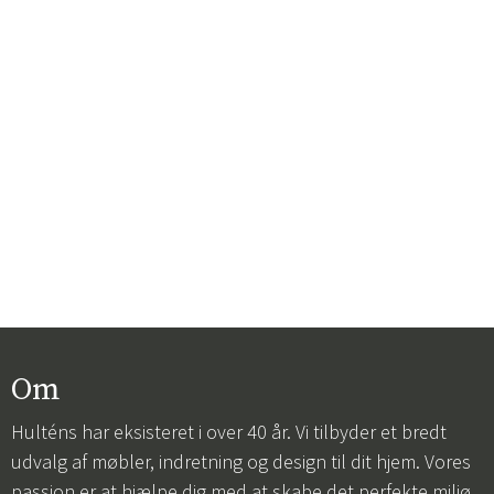
Om
Hulténs har eksisteret i over 40 år. Vi tilbyder et bredt
udvalg af møbler, indretning og design til dit hjem. Vores
passion er at hjælpe dig med at skabe det perfekte miljø,