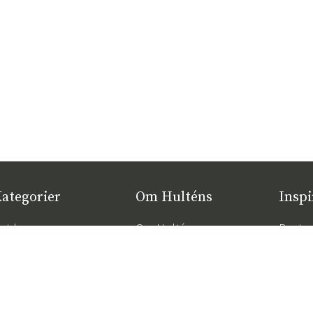
ategorier
Om Hulténs
Inspi
yt hos os
Om Hulténs
Bestse
øbler
Hulténs butik
Havem
ndretning
Salgsafdeling
De rigt
maksi