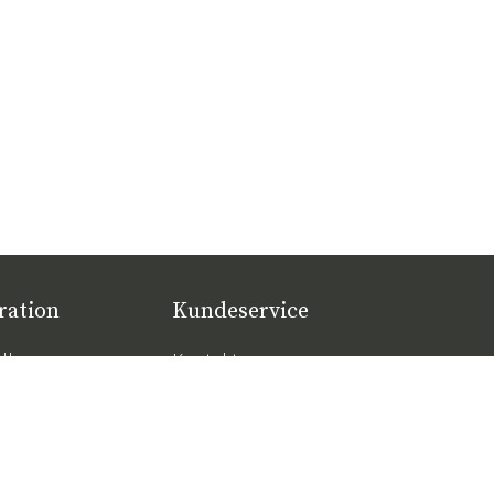
ration
Kundeservice
llere
Kontakt os
øbeltrends 2026
Købsbetingelser
ige hynder til
Leveringer
mal komfort – sådan