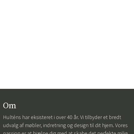
Om
Hulténs har eksisteret i over 40 år. Vi tilbyder et bredt
udvalg af møbler, indretning og design til dit hjem. Vores
passion er at hjælpe dig med at skabe det perfekte miljø,