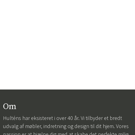
Om
Hulténs har eksisteret i over 40 år. Vi tilbyder et bredt
udvalg af møbler, indretning og design til dit hjem. Vores
passion er at hjælpe dig med at skabe det perfekte miljø,