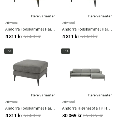
Flere varianter
Flere varianter
Artwood
Artwood
Andorra Fodskammel Hailey Curry
Andorra Fodskammel Hailey Shell
4 811 kr
5 660 kr
4 811 kr
5 660 kr
-15%
-15%
Flere varianter
Flere varianter
Artwood
Artwood
Andorra Fodskammel Hailey Taupe
Andorra Hjørnesofa Til Højre Fares Grey
4 811 kr
5 660 kr
30 069 kr
35 375 kr