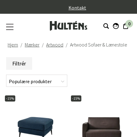
}
Kontakt
0
Hjem
Mærker
Artwood
Artwood Sofaer & Lænestole
Filtrér
-15%
-15%