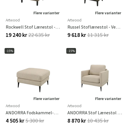
Flere varianter
Flere varianter
Artwood
Artwood
Rockwell Stof Lænestol - Callum Ternet Brun
Russel Stoflænestol - Vega Skov
19 240 kr
22 635 kr
9 618 kr
11 315 kr
-15%
-15%
Flere varianter
Flere varianter
Artwood
Artwood
ANDORRA Fodskammel-Rim Beige
ANDORRA Stof Lænestol Rhyme Beige
4 505 kr
5 300 kr
8 870 kr
10 435 kr