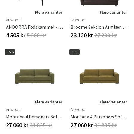
Flere varianter
Flere varianter
Artwood
Artwood
ANDORRA Fodskammel - Simpelthen Dyb Blå
Broome Sektion Armlæn Venstre Espresso
4 505 kr
5 300 kr
23 120 kr
27 200 kr
-15%
-15%
Flere varianter
Flere varianter
Artwood
Artwood
Montana 4 Personers Sofa Hailey Army
Montana 4 Personers Sofa Hailey Curry
27 060 kr
31 835 kr
27 060 kr
31 835 kr