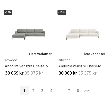
-15%
-15%
Flere varianter
Flere varianter
Artwood
Artwood
Andorra Venstre Chaiselong Sofa Fares Grey
Andorra Venstre Chaiselong Sofa Fares Natural
30 069 kr
35 375 kr
30 069 kr
35 375 kr
1
2
3
4
...
7
8
>>