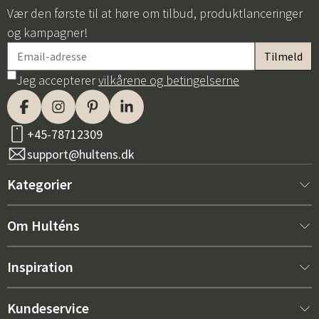
Vær den første til at høre om tilbud, produktlanceringer
og kampagner!
Jeg accepterer
vilkårene og betingelserne
+45-78712309
support@hultens.dk
Kategorier
Nyt hos os
Om Hulténs
Møbler
Om Hulténs
Inspiration
Indretning
Hulténs butik
Bestsellere
Kundeservice