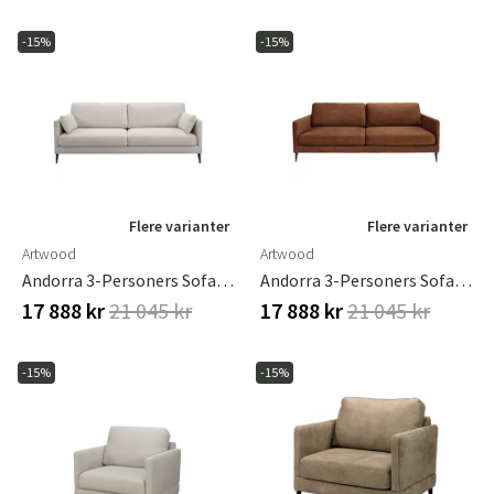
-15%
-15%
Flere varianter
Flere varianter
Artwood
Artwood
Andorra 3-Personers Sofa True Nature
Andorra 3-Personers Sofa Velvet Hazel
17 888 kr
21 045 kr
17 888 kr
21 045 kr
-15%
-15%
Sverige
Danmark
Norge
Suomi