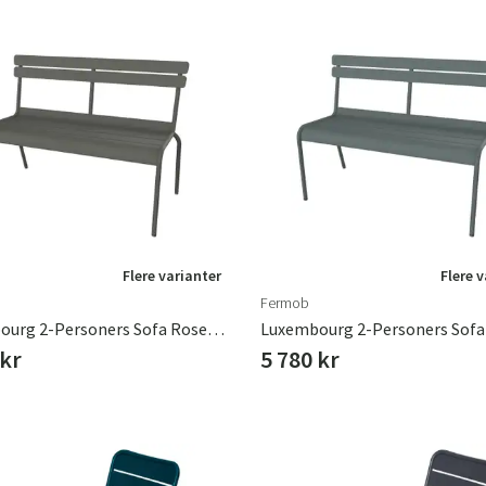
Sverige
Danmark
Norge
Suomi
Flere varianter
Flere 
Fermob
Luxembourg 2-Personers Sofa Rosemary
 kr
5 780 kr