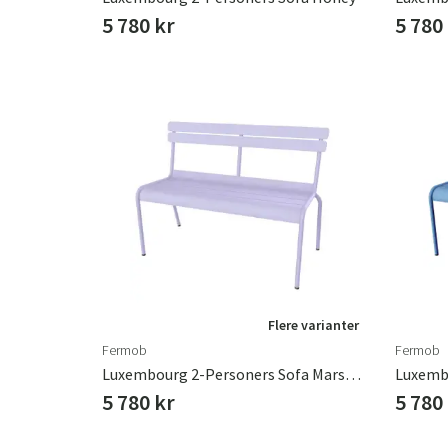
5 780 kr
5 780
Flere varianter
Fermob
Fermob
Luxembourg 2-Personers Sofa Marshmallow
5 780 kr
5 780