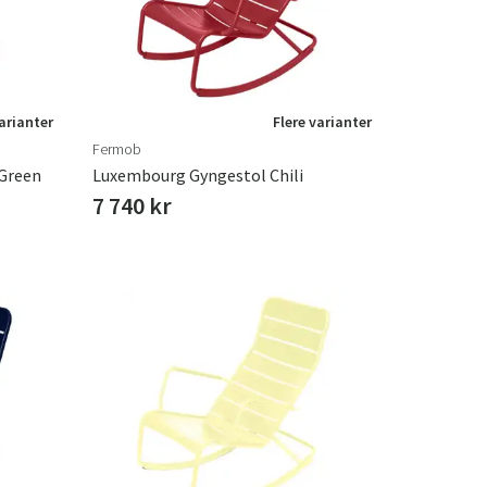
varianter
Flere varianter
Fermob
Green
Luxembourg Gyngestol Chili
7 740 kr