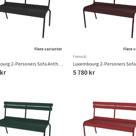
ofa
Hængestole
Badeværelsest
Produkter til vedligeholdelse
Småopbevaring
Badeværelses
Flere varianter
Flere 
Fermob
Luxembourg 2-Personers Sofa Anthracite
 kr
5 780 kr