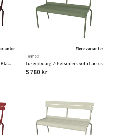
æpper
Haveredskaber
Entrémøbler
indretning
varianter
Flere varianter
Fermob
Luxembourg 2-Personers Sofa Black Cherry
Luxembourg 2-Personers Sofa Cactus
5 780 kr