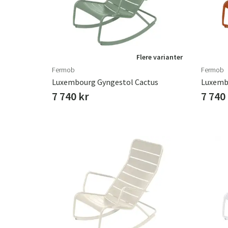
Flere varianter
Fermob
Fermob
Luxembourg Gyngestol Cactus
7 740 kr
7 740