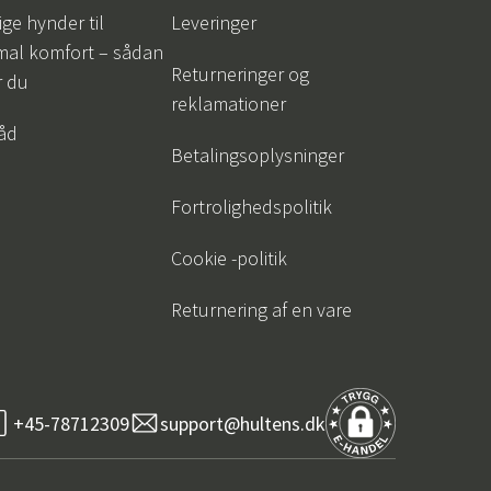
ige hynder til
Leveringer
mal komfort – sådan
Returneringer og
r du
reklamationer
råd
Betalingsoplysninger
Fortrolighedspolitik
Cookie -politik
Returnering af en vare
+45-78712309
support@hultens.dk