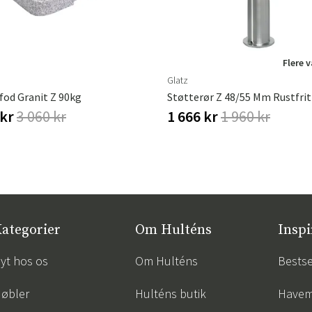
Flere 
Sverige
Danmark
Glatz
Norge
Suomi
fod Granit Z 90kg
Støtterør Z 48/55 Mm Rustfrit
 kr
3 060 kr
1 666 kr
1 960 kr
ategorier
Om Hulténs
Inspi
yt hos os
Om Hulténs
Bestse
øbler
Hulténs butik
Havem