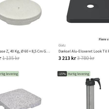
ofa
Hængestole
Badeværelsest
Produkter til vedligeholdelse
Småopbevaring
Badeværelses
Flere 
Glatz
Betonbase Z, 40 Kg, Ø 60 × 8,5 Cm Glatz
r
1 135 kr
3 213 kr
3 780 kr
rtig levering
-15%
Hurtig levering