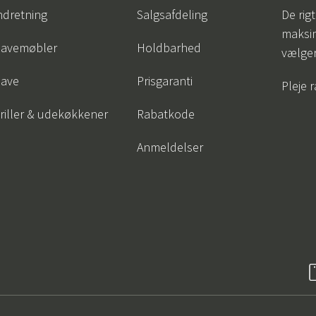
ndretning
Salgsafdeling
De rigt
maksi
avemøbler
Holdbarhed
vælge
ave
Prisgaranti
Pleje 
riller & udekøkkener
Rabatkode
Anmeldelser