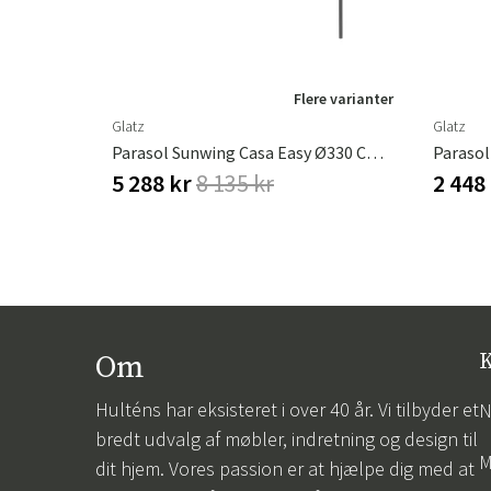
Flere varianter
Glatz
Glatz
Parasol Sunwing Casa Easy Ø330 Cm #150 Off White
Parasol
5 288 kr
8 135 kr
2 448
Om
K
Hulténs har eksisteret i over 40 år. Vi tilbyder et
N
bredt udvalg af møbler, indretning og design til
M
dit hjem. Vores passion er at hjælpe dig med at