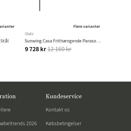
varianter
Flere varianter
Glatz
 Stål
Sunwing Casa Frithængende Parasol 300x240 Cm Kat.4 Antracit Alu/408 Black Glatz
9 728 kr
12 160 kr
ration
Kundeservice
llere
Kontakt os
øbeltrends 2026
Købsbetingelser