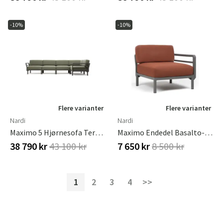
-10%
-10%
Flere varianter
Flere varianter
Nardi
Nardi
Maximo 5 Hjørnesofa Terra - Timo
Maximo Endedel Basalto-Cannella
38 790 kr
43 100 kr
7 650 kr
8 500 kr
1
2
3
4
>>