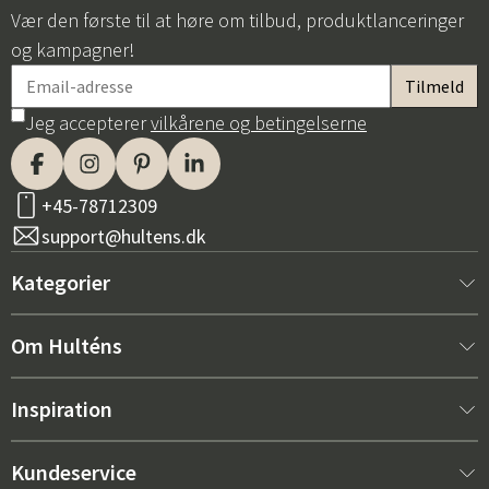
Vær den første til at høre om tilbud, produktlanceringer
og kampagner!
Jeg accepterer
vilkårene og betingelserne
+45-78712309
support@hultens.dk
Kategorier
Nyt hos os
Om Hulténs
Møbler
Om Hulténs
Inspiration
Indretning
Hulténs butik
Bestsellere
Kundeservice