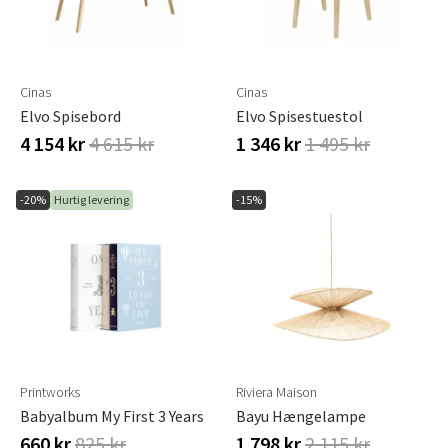
Cinas
Cinas
Elvo Spisebord
Elvo Spisestuestol
4 154 kr
4 615 kr
1 346 kr
1 495 kr
-20%
Hurtig levering
-15%
Printworks
Riviera Maison
Babyalbum My First 3 Years
Bayu Hængelampe
660 kr
825 kr
1 798 kr
2 115 kr