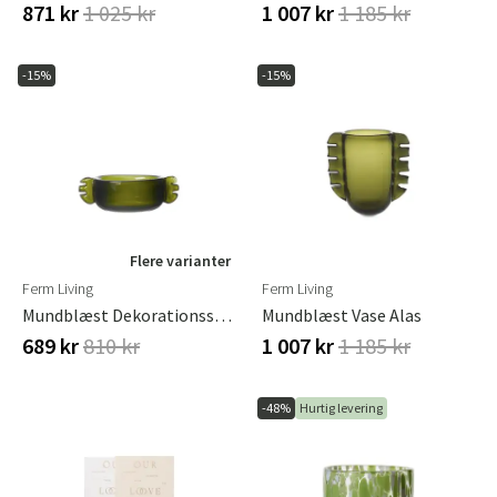
871 kr
1 025 kr
1 007 kr
1 185 kr
-15%
-15%
Flere varianter
Ferm Living
Ferm Living
Mundblæst Dekorationsskål Alas Small
Mundblæst Vase Alas
689 kr
810 kr
1 007 kr
1 185 kr
-48%
Hurtig levering