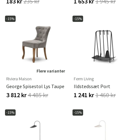
183 kr
235 kr
1 653 kr
1 945 kr
-15%
-15%
Sverige
Danmark
Norge
Suomi
Flere varianter
Riviera Maison
Ferm Living
George Spisestol Lys Taupe
Ildstedssæt Port
3 812 kr
4 485 kr
1 241 kr
1 460 kr
-15%
-15%