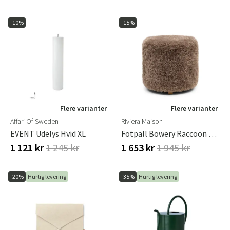
-10%
-15%
Flere varianter
Flere varianter
Affari Of Sweden
Riviera Maison
EVENT Udelys Hvid XL
Fotpall Bowery Raccoon Taupe
1 121 kr
1 245 kr
1 653 kr
1 945 kr
-20%
Hurtig levering
-35%
Hurtig levering