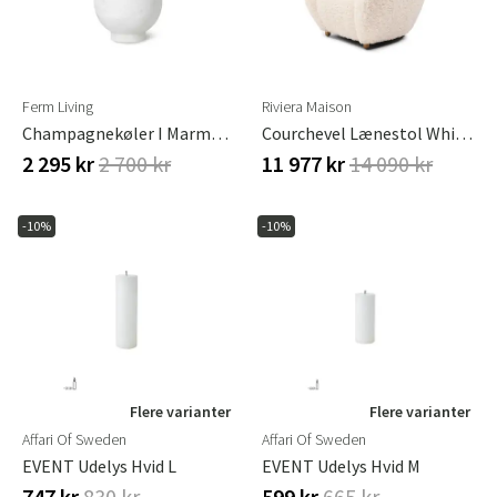
Ferm Living
Riviera Maison
Champagnekøler I Marmor Alza
Courchevel Lænestol White Lion
2 295 kr
2 700 kr
11 977 kr
14 090 kr
-10%
-10%
Flere varianter
Flere varianter
Affari Of Sweden
Affari Of Sweden
EVENT Udelys Hvid L
EVENT Udelys Hvid M
747 kr
830 kr
599 kr
665 kr