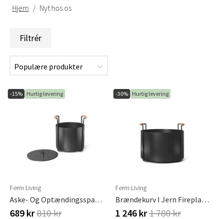
Hjem
Nyt hos os
Filtrér
-15%
Hurtig levering
-30%
Hurtig levering
Ferm Living
Ferm Living
Aske- Og Optændingsspand Port
Brændekurv I Jern Fireplace Port
689 kr
810 kr
1 246 kr
1 780 kr