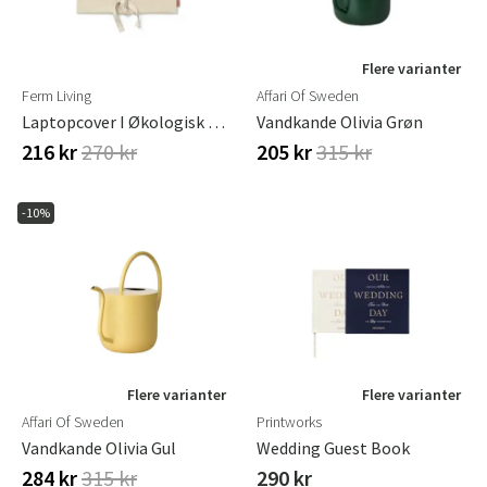
Flere varianter
Ferm Living
Affari Of Sweden
Laptopcover I Økologisk Bomuld Ally
Vandkande Olivia Grøn
216 kr
270 kr
205 kr
315 kr
-10%
Flere varianter
Flere varianter
Affari Of Sweden
Printworks
Vandkande Olivia Gul
Wedding Guest Book
284 kr
315 kr
290 kr