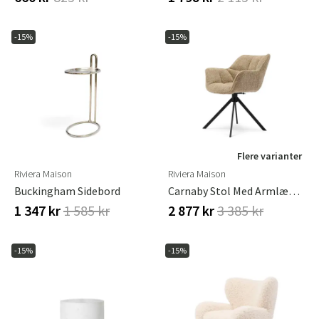
-15%
-15%
Flere varianter
Riviera Maison
Riviera Maison
Buckingham Sidebord
Carnaby Stol Med Armlæn Soft Walnut
1 347 kr
1 585 kr
2 877 kr
3 385 kr
-15%
-15%