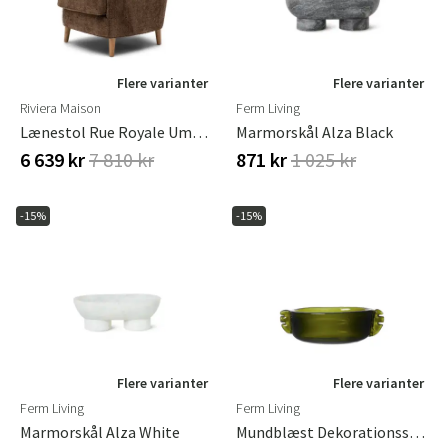
Flere varianter
Flere varianter
Riviera Maison
Ferm Living
Lænestol Rue Royale Umber Brown
Marmorskål Alza Black
6 639 kr
7 810 kr
871 kr
1 025 kr
-15%
-15%
Flere varianter
Flere varianter
Ferm Living
Ferm Living
Marmorskål Alza White
Mundblæst Dekorationsskål Alas Large