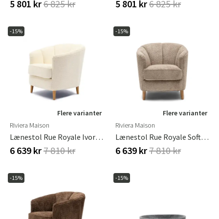
5 801 kr
6 825 kr
5 801 kr
6 825 kr
-15%
-15%
Flere varianter
Flere varianter
Riviera Maison
Riviera Maison
Lænestol Rue Royale Ivory White
Lænestol Rue Royale Soft Walnut
6 639 kr
7 810 kr
6 639 kr
7 810 kr
-15%
-15%