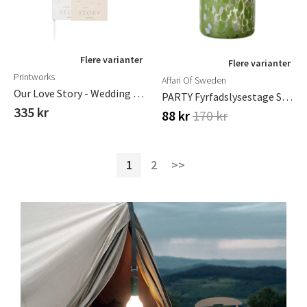
Flere varianter
Flere varianter
Printworks
Affari Of Sweden
Our Love Story - Wedding Journal
PARTY Fyrfadslysestage S Grøn Ø9xH9cm
335 kr
88 kr
170 kr
1
2
>>