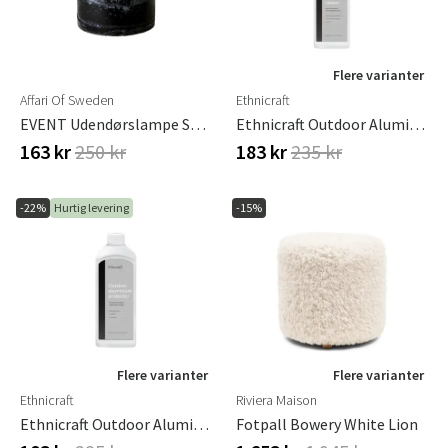
Flere varianter
Affari Of Sweden
Ethnicraft
EVENT Udendørslampe Sort, H11 Cm
Ethnicraft Outdoor Aluminium Cleaner 500ml
163 kr
250 kr
183 kr
235 kr
-22%
Hurtig levering
-15%
Flere varianter
Flere varianter
Ethnicraft
Riviera Maison
Ethnicraft Outdoor Aluminium Protector 500ml
Fotpall Bowery White Lion