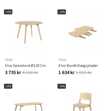
-10%
-10%
Cinas
Cinas
Elvo Spisebord Ø120 Cm
Elvo Bordtillægsplader
3 735 kr
4 150 kr
1 634 kr
1 815 kr
-10%
-10%