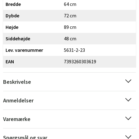
Bredde
64 cm
Dybde
72 cm
Højde
89 cm
Siddehøjde
48 cm
Lev. varenummer
5631-2-23
EAN
7393260303619
Beskrivelse
Anmeldelser
Varemærke
Spørgsmål og svar