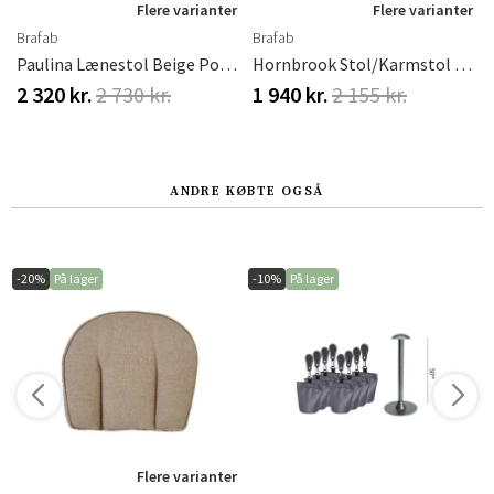
r
Flere varianter
Flere varianter
Brafab
Brafab
ynde Brafab
Paulina Lænestol Beige Polyrattan Brafab
Hornbrook Stol/Karmstol Grå Polyrattan Inkl. Hynde Brafab
2 320 kr.
2 730 kr.
1 940 kr.
2 155 kr.
ANDRE KØBTE OGSÅ
-20%
På lager
-10%
På lager
r
Flere varianter