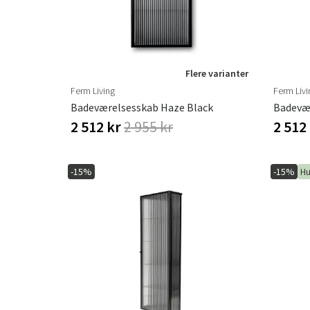
Flere varianter
Ferm Living
Ferm Livi
Badeværelsesskab Haze Black
Badevæ
2 512 kr
2 955 kr
2 512
-15%
-15%
Hu