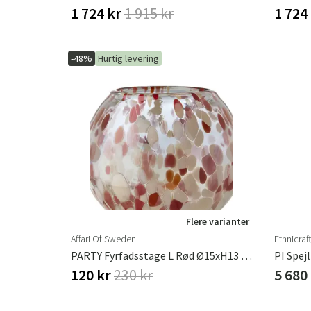
1 724 kr
1 915 kr
1 724
-48%
Hurtig levering
Flere varianter
Affari Of Sweden
Ethnicraf
PARTY Fyrfadsstage L Rød Ø15xH13 Cm
PI Spej
120 kr
230 kr
5 680