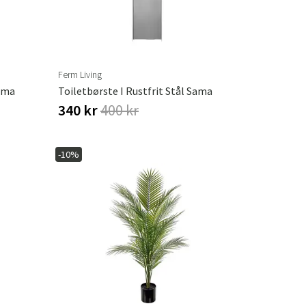
Ferm Living
Sama
Toiletbørste I Rustfrit Stål Sama
340 kr
400 kr
-10%