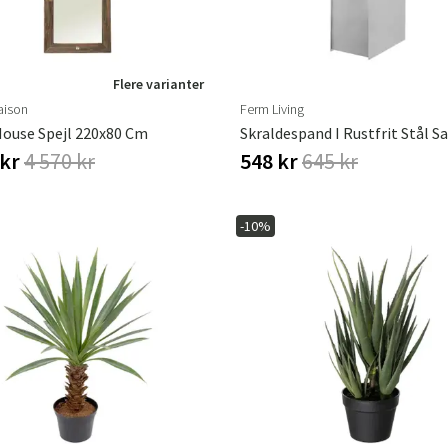
Flere varianter
aison
Ferm Living
ouse Spejl 220x80 Cm
Skraldespand I Rustfrit Stål 
 kr
4 570 kr
548 kr
645 kr
-10%