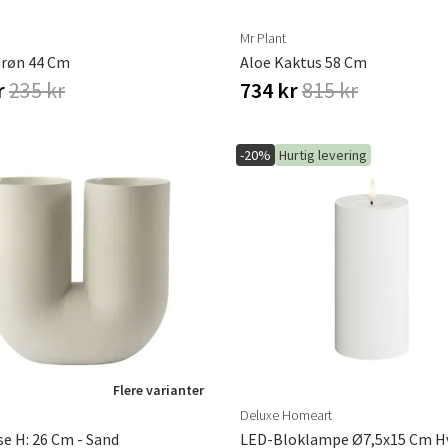
Mr Plant
Grøn 44 Cm
Aloe Kaktus 58 Cm
r
235 kr
734 kr
815 kr
-20%
Hurtig levering
Flere varianter
Deluxe Homeart
se H: 26 Cm - Sand
LED-Bloklampe Ø7,5x15 Cm H