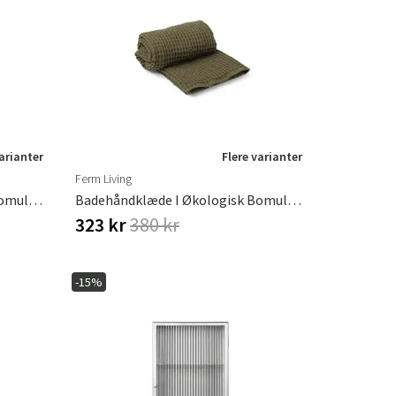
varianter
Flere varianter
Ferm Living
Badehåndklæde I Økologisk Bomuld Off-White
Badehåndklæde I Økologisk Bomuld Olive
323 kr
380 kr
-15%