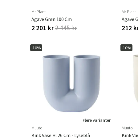
Mr Plant
Mr Plant
Agave Grøn 100 Cm
Agave 
2 201 kr
2 445 kr
212 k
-10%
-10%
Flere varianter
Muuto
Muuto
Kink Vase H: 26 Cm - Lyseblå
Kink Va