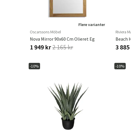
Flere varianter
Oscarssons Möbel
Riviera M
Nova Mirror 90x60 Cm Olieret Eg
Beach H
1 949 kr
2 165 kr
3 885
-10%
-10%