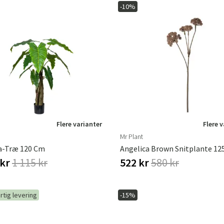
-10%
Sverige
Danmark
Norge
Suomi
Flere varianter
Flere 
Mr Plant
a-Træ 120 Cm
Angelica Brown Snitplante 12
 kr
1 115 kr
522 kr
580 kr
rtig levering
-15%