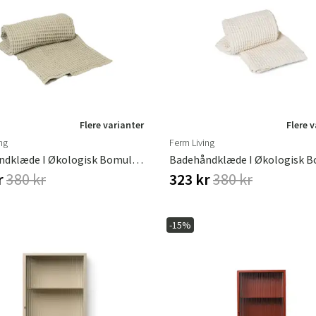
Flere varianter
Flere 
ng
Ferm Living
Badehåndklæde I Økologisk Bomuld Light Celedon
r
380 kr
323 kr
380 kr
-15%