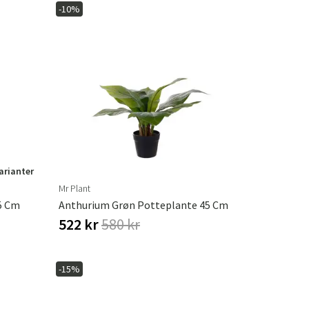
-10%
varianter
Mr Plant
5 Cm
Anthurium Grøn Potteplante 45 Cm
522 kr
580 kr
-15%