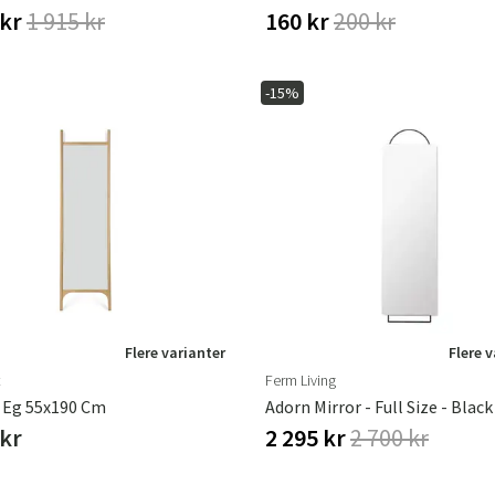
 kr
1 915 kr
160 kr
200 kr
-15%
Flere varianter
Flere 
t
Ferm Living
l Eg 55x190 Cm
Adorn Mirror - Full Size - Black
 kr
2 295 kr
2 700 kr