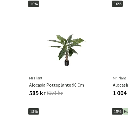
-10%
-10%
Mr Plant
Mr Plant
Alocasia Potteplante 90 Cm
Alocasi
585 kr
650 kr
1 004
-15%
-15%
Hu