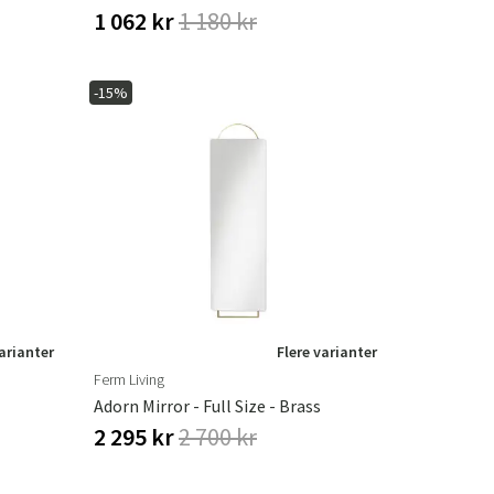
1 062 kr
1 180 kr
-15%
varianter
Flere varianter
Ferm Living
Adorn Mirror - Full Size - Brass
2 295 kr
2 700 kr