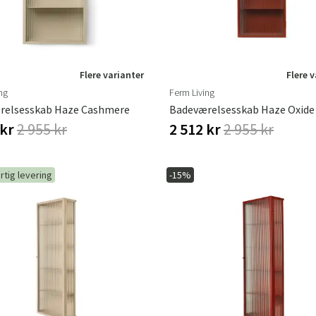
Flere varianter
Flere 
ng
Ferm Living
relsesskab Haze Cashmere
Badeværelsesskab Haze Oxide
 kr
2 955 kr
2 512 kr
2 955 kr
rtig levering
-15%