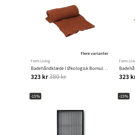
Flere varianter
Ferm Living
Ferm Livi
Badehåndklæde I Økologisk Bomuld Brown Clay
323 kr
380 kr
323 k
-15%
-15%