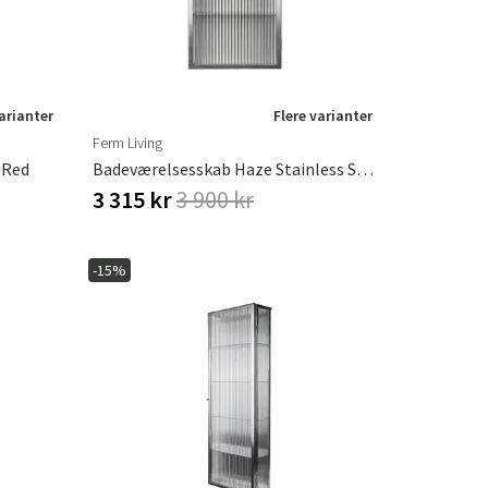
varianter
Flere varianter
Ferm Living
 Red
Badeværelsesskab Haze Stainless Steel
3 315 kr
3 900 kr
-15%