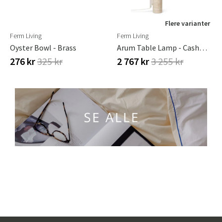
Flere varianter
Ferm Living
Ferm Living
Oyster Bowl - Brass
Arum Table Lamp - Cashmere
276 kr
325 kr
2 767 kr
3 255 kr