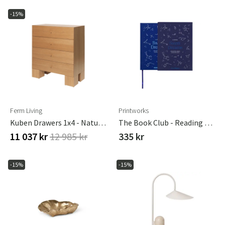
-15%
Ferm Living
Printworks
Kuben Drawers 1x4 - Natural Oak Veneer
The Book Club - Reading Journal
11 037 kr
12 985 kr
335 kr
-15%
-15%