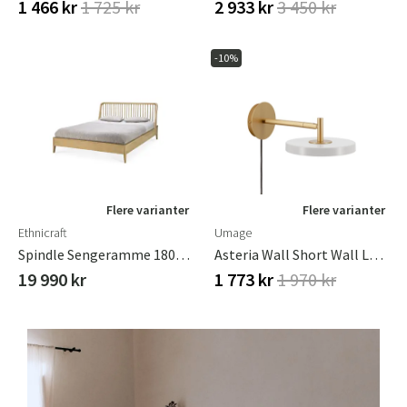
1 466 kr
1 725 kr
2 933 kr
3 450 kr
-10%
Flere varianter
Flere varianter
Ethnicraft
Umage
Spindle Sengeramme 180x200 Eg
Asteria Wall Short Wall Lamp Steel,Acrylic Black
19 990 kr
1 773 kr
1 970 kr