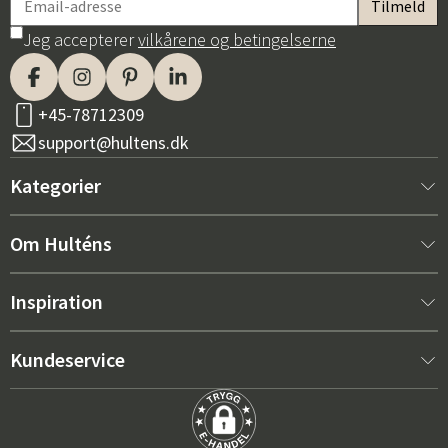
Jeg accepterer
vilkårene og betingelserne
+45-78712309
support@hultens.dk
Kategorier
Nyt hos os
Om Hulténs
Møbler
Om Hulténs
Inspiration
Indretning
Hulténs butik
Bestsellere
Kundeservice
Havemøbler
Salgsafdeling
Havemøbeltrends 2026
Kontakt os
Have
Holdbarhed
De rigtige hynder til maksimal komfort – sådan vælger du