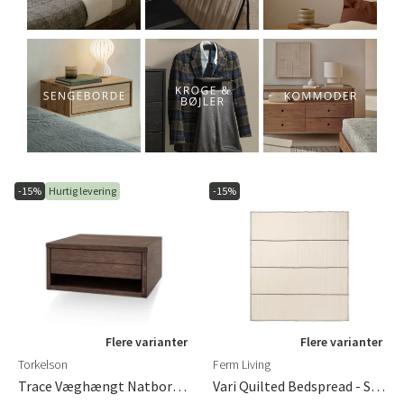
-15%
Hurtig levering
-15%
Flere varianter
Flere varianter
Torkelson
Ferm Living
Trace Væghængt Natbord Røget Eg
Vari Quilted Bedspread - Single - Natural/Dark Cho