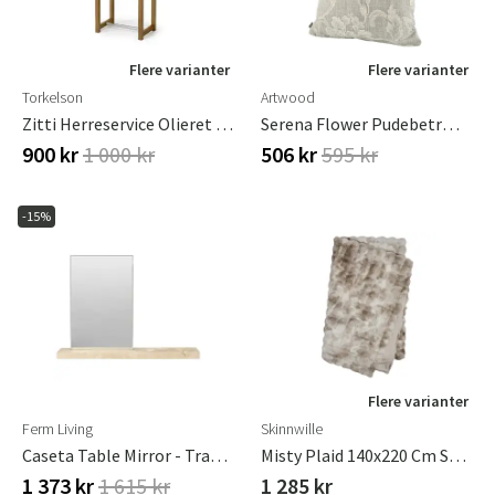
Flere varianter
Flere varianter
Torkelson
Artwood
Zitti Herreservice Olieret Eg
Serena Flower Pudebetræk 50x50 Cm- Oyster
900 kr
1 000 kr
506 kr
595 kr
-15%
Flere varianter
Ferm Living
Skinnwille
Caseta Table Mirror - Travertine
Misty Plaid 140x220 Cm Sand
1 373 kr
1 615 kr
1 285 kr