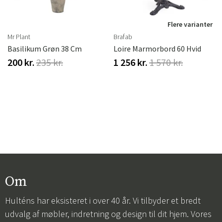
r
Flere varianter
Mr Plant
Brafab
Basilikum Grøn 38 Cm
Loire Marmorbord 60 Hvid
200 kr.
235 kr.
1 256 kr.
1 570 kr.
Om
Hulténs har eksisteret i over 40 år. Vi tilbyder et bredt
udvalg af møbler, indretning og design til dit hjem. Vores