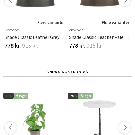
r
Flere varianter
Flere varianter
Artwood
Artwood
Shade Classic Leather Grey
Shade Classic Leather Pale Brown
778 kr.
915 kr.
778 kr.
915 kr.
ANDRE KØBTE OGSÅ
-15%
På lager
-20%
På lager