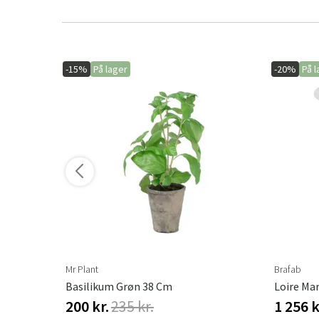
-15%
På lager
-20%
På l
ere varianter
Mr Plant
Brafab
Basilikum Grøn 38 Cm
Loire Ma
200 kr.
235 kr.
1 256 k