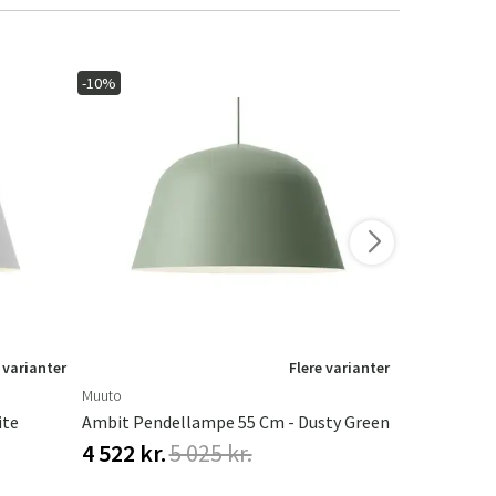
-10%
-10%
 varianter
Flere varianter
Muuto
Muuto
ite
Ambit Pendellampe 55 Cm - Dusty Green
Ambit Pend
4 522 kr.
5 025 kr.
4 522 kr.