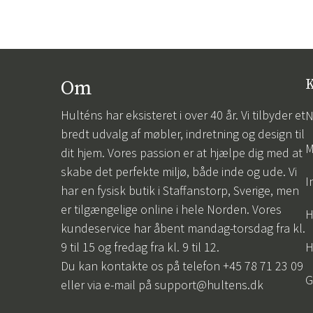
Om
K
Hulténs har eksisteret i over 40 år. Vi tilbyder et
N
bredt udvalg af møbler, indretning og design til
M
dit hjem. Vores passion er at hjælpe dig med at
skabe det perfekte miljø, både inde og ude. Vi
I
har en fysisk butik i Staffanstorp, Sverige, men
er tilgængelige online i hele Norden. Vores
H
kundeservice har åbent mandag-torsdag fra kl.
9 til 15 og fredag fra kl. 9 til 12.
H
Du kan kontakte os på telefon +45 78 71 23 09
G
eller via e-mail på
support@hultens.dk