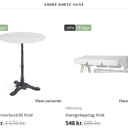
ANDRE KØBTE OGSÅ
ager
-20%
På lager
Flere varianter
Flere
Hillerstorp
rmorbord 60 Hvid
Hængekøjetag Hvid
r.
1 570 kr.
548 kr.
685 kr.