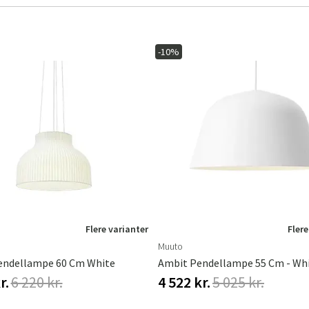
-10%
Sverige
Danmark
Norge
Suomi
Flere varianter
Flere
Muuto
endellampe 60 Cm White
Ambit Pendellampe 55 Cm - Wh
r.
6 220 kr.
4 522 kr.
5 025 kr.