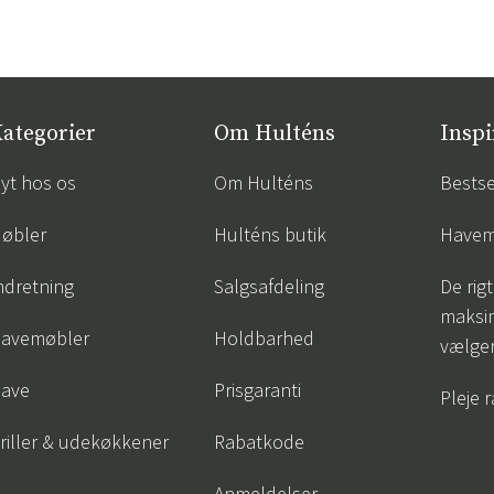
ategorier
Om Hulténs
Inspi
yt hos os
Om Hulténs
Bestse
øbler
Hulténs butik
Havem
ndretning
Salgsafdeling
De rigt
maksi
avemøbler
Holdbarhed
vælge
ave
Prisgaranti
Pleje 
riller & udekøkkener
Rabatkode
Anmeldelser