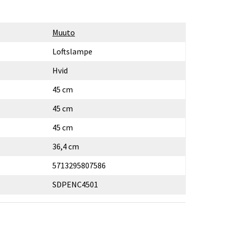
Muuto
Loftslampe
Hvid
45 cm
45 cm
45 cm
36,4 cm
5713295807586
SDPENC4501