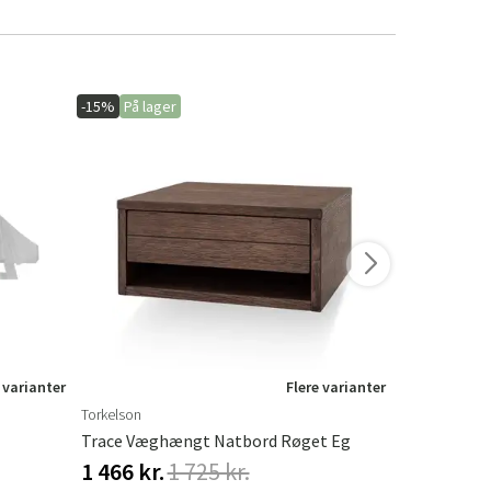
-15%
På lager
-20%
På lage
 varianter
Flere varianter
Torkelson
Hillerstorp
Trace Væghængt Natbord Røget Eg
Hængekøjet
1 466 kr.
1 725 kr.
548 kr.
68