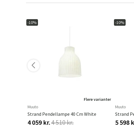
-10%
-10%
ere varianter
Flere varianter
Muuto
Muuto
Black
Strand Pendellampe 40 Cm White
Strand P
4 059 kr.
4 510 kr.
5 598 k