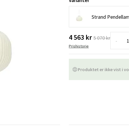
Varianter
ofa
Hængestole
Badeværelsest
Strand Pendella
Produkter til vedligeholdelse
Småopbevaring
Badeværelses
4 563 kr
5 070 kr
-
Prishistorie
Produktet er ikke vist i vo