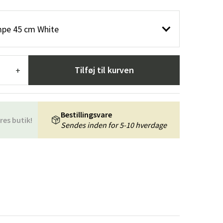
æpper
Haveredskaber
Entrémøbler
mpe 45 cm White
indretning
Tilføj til kurven
+
Bestillingsvare
res butik!
Sendes inden for 5-10 hverdage