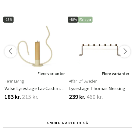
-15%
-48%
På lager
r
Flere varianter
Flere varianter
Ferm Living
Affari Of Sweden
Valse Lysestage Lav Cashmere
Lysestage Thomas Messing
183 kr.
215 kr.
239 kr.
460 kr.
ANDRE KØBTE OGSÅ