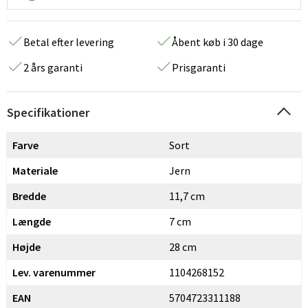
Betal efter levering
Åbent køb i 30 dage
2 års garanti
Prisgaranti
Specifikationer
Farve
Sort
Materiale
Jern
Bredde
11,7 cm
Længde
7 cm
Højde
28 cm
Lev. varenummer
1104268152
EAN
5704723311188