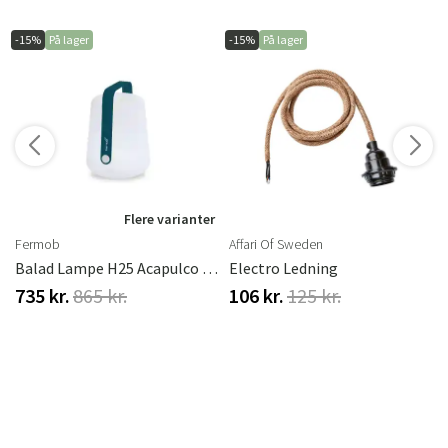
-15%
På lager
-15%
På lager
Flere varianter
Fermob
Affari Of Sweden
Balad Lampe H25 Acapulco Blue
Electro Ledning
735 kr.
865 kr.
106 kr.
125 kr.