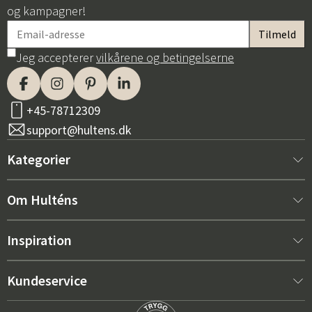
og kampagner!
Jeg accepterer
vilkårene og betingelserne
+45-78712309
support@hultens.dk
Kategorier
Nyt hos os
Om Hulténs
Møbler
Om Hulténs
Inspiration
Indretning
Hulténs butik
Bestsellere
Kundeservice
Havemøbler
Salgsafdeling
Havemøbeltrends 2026