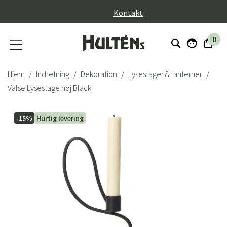
}
Kontakt
0
Hjem
Indretning
Dekoration
Lysestager & lanterner
Valse Lysestage høj Black
-15%
Hurtig levering