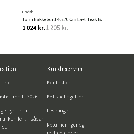
Brafab
Brafab
Turin Bakkebord 40x70 Cm Lavt Teak Brafab
Delia Stabe
1 024 kr.
1 205 kr.
910 kr.
1 
ration
Kundeservice
llere
Kontakt os
øbeltrends 2026
Købsbetingelser
ige hynder til
Leveringer
mal komfort – sådan
Returneringer og
r du
reklamationer