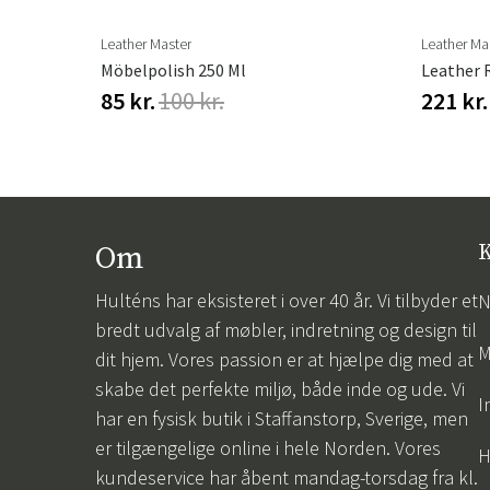
Leather Master
Leather Ma
0 Ml
Möbelpolish 250 Ml
Leather 
85 kr.
100 kr.
221 kr.
Om
K
Hulténs har eksisteret i over 40 år. Vi tilbyder et
N
bredt udvalg af møbler, indretning og design til
M
dit hjem. Vores passion er at hjælpe dig med at
skabe det perfekte miljø, både inde og ude. Vi
I
har en fysisk butik i Staffanstorp, Sverige, men
er tilgængelige online i hele Norden. Vores
H
kundeservice har åbent mandag-torsdag fra kl.