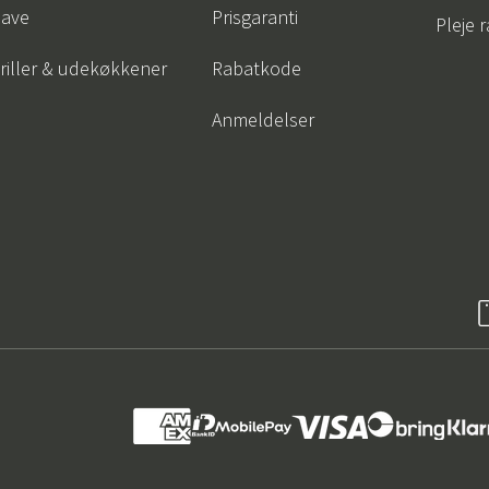
ave
Prisgaranti
Pleje 
riller & udekøkkener
Rabatkode
Anmeldelser