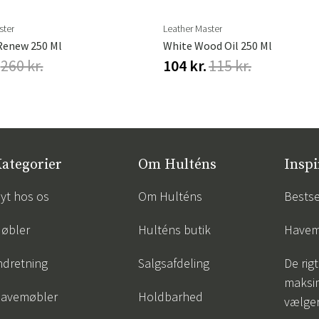
ster
Leather Master
Renew 250 Ml
White Wood Oil 250 Ml
260 kr.
104 kr.
115 kr.
ategorier
Om Hulténs
Inspi
yt hos os
Om Hulténs
Bestse
øbler
Hulténs butik
Havem
ndretning
Salgsafdeling
De rigt
maksi
avemøbler
Holdbarhed
vælge