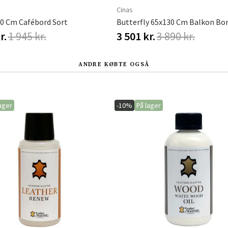
Cinas
70 Cm Cafébord Sort
Butterfly 65x130 Cm Balkon Bor
r.
1 945 kr.
3 501 kr.
3 890 kr.
ANDRE KØBTE OGSÅ
ager
-10%
På lager