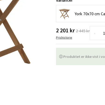
Varianter
ofa
Hængestole
Badeværelsest
York 70x70 cm C
Produkter til vedligeholdelse
Småopbevaring
Badeværelses
2 201 kr
2 445 kr
-
Prishistorie
Produktet er ikke vist i vo