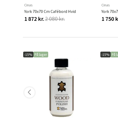
Cinas
Cinas
d Sort
York 70x70 Cm Cafébord Hvid
York 70x
1 872 kr.
2 080 kr.
1 750 k
-15%
På lager
-15%
På l