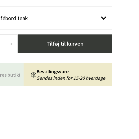
æpper
Haveredskaber
Entrémøbler
afébord teak
indretning
Tilføj til kurven
+
Bestillingsvare
res butik!
Sendes inden for 15-20 hverdage