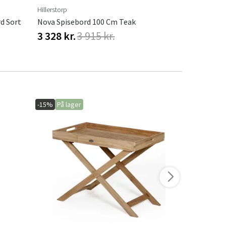
Hillerstorp
Cinas
d Sort
Nova Spisebord 100 Cm Teak
Butterfly 6
3 328 kr.
3 915 kr.
4 032 kr.
-15%
På lager
-15%
På lage