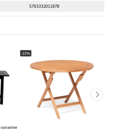
5703332011878
-15%
-10%
 varianter