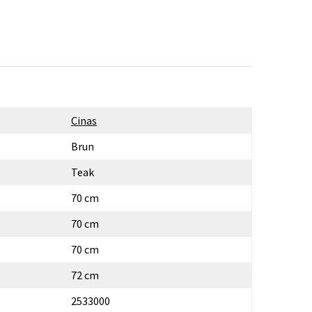
Cinas
Brun
Teak
70 cm
70 cm
70 cm
72 cm
2533000