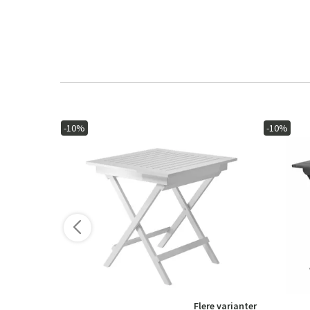
-10%
-10%
ere varianter
Flere varianter