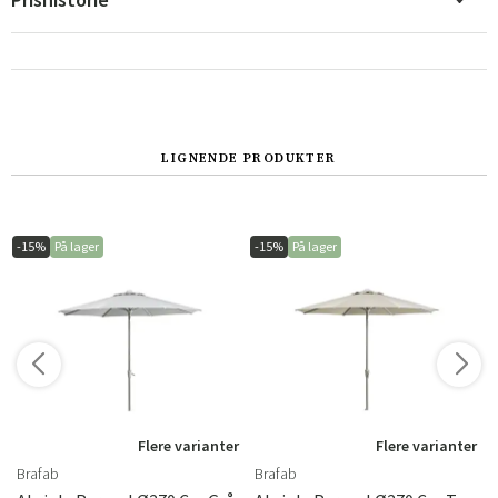
LIGNENDE PRODUKTER
-15%
På lager
-15%
På lager
r
Flere varianter
Flere varianter
Brafab
Brafab