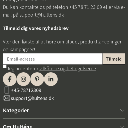
Du kan kontakte os på telefon +45 78 71 23 09 eller via e-
mail på
support@hultens.dk
Tilmeld dig vores nyhedsbrev
Vær den første til at høre om tilbud, produktlanceringer
og kampagner!
Jeg accepterer
vilkårene og betingelserne
+45-78712309
support@hultens.dk
Kategorier
Nyt hos os
Om Hulténs