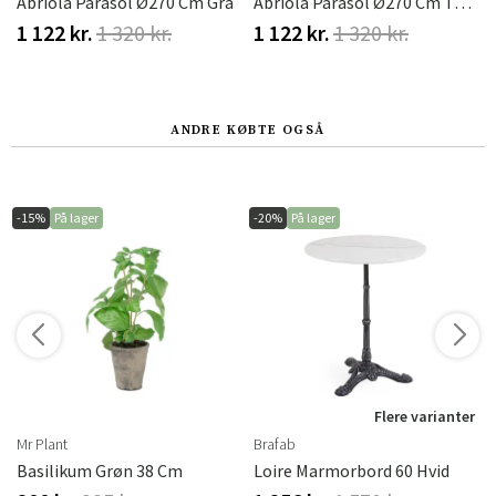
Abriola Parasol Ø270 Cm Grå
Abriola Parasol Ø270 Cm Taupe
1 122 kr.
1 320 kr.
1 122 kr.
1 320 kr.
ANDRE KØBTE OGSÅ
-15%
På lager
-20%
På lager
r
Flere varianter
Mr Plant
Brafab
Basilikum Grøn 38 Cm
Loire Marmorbord 60 Hvid