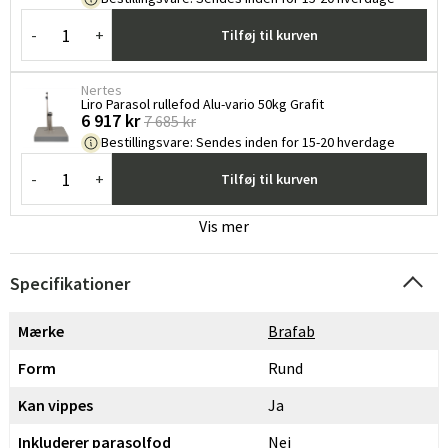
-
+
Tilføj til kurven
Nertes
Liro Parasol rullefod Alu-vario 50kg Grafit
6 917 kr
7 685 kr
Bestillingsvare
:
Sendes inden for 15-20 hverdage
-
+
Tilføj til kurven
Vis mer
Specifikationer
Mærke
Brafab
Form
Rund
Kan vippes
Ja
Inkluderer parasolfod
Nej