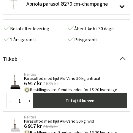
Abriola parasol Ø270 cm-champagne
Betal efter levering
Åbent køb i 30 dage
2 års garanti
Prisgaranti
Tilkøb
Nertes
Parasolfod med hjul Alu-Vario 50 kg antracit
6 917 kr
7 685 kr
Bestillingsvare
:
Sendes inden for 15-20 hverdage
-
+
Tilføj til kurven
Nertes
Parasolfod med hjul Alu-Vario 50 kg hvid
6 917 kr
7 685 kr
Bestillingsvare
:
Sendes inden for 15-20 hverdage