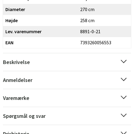
Diameter
270 cm
Højde
258 cm
Lev. varenummer
8891-0-21
EAN
7393260056553
Beskrivelse
Sverige
Danmark
Anmeldelser
Norge
Suomi
Varemærke
Spørgsmål og svar
Prishistorie