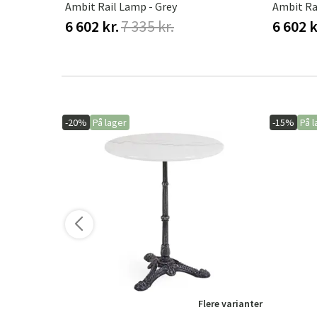
Asteria Up Loftlampe L Ø60 Cm Anthracite Grey
Ambit Rail Lamp - Grey
Ambit Ra
6 602 kr.
7 335 kr.
6 602 k
-20%
På lager
-15%
På l
ere varianter
Flere varianter