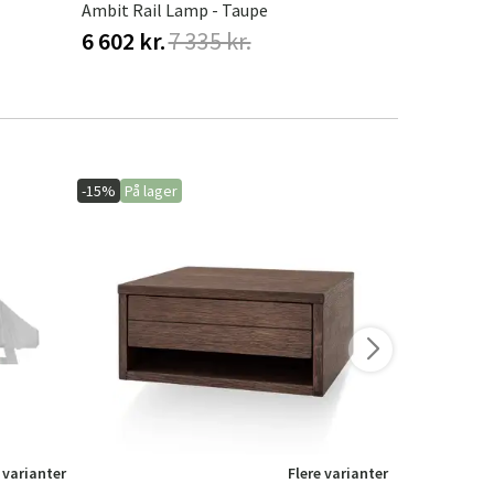
Ambit Rail Lamp - Taupe
Hashira Lof
6 602 kr.
7 335 kr.
6 512 kr.
-15%
På lager
-20%
På lage
 varianter
Flere varianter