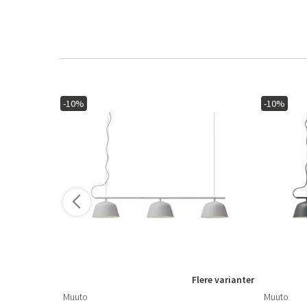
-10%
-10%
ere varianter
Flere varianter
Muuto
Muuto