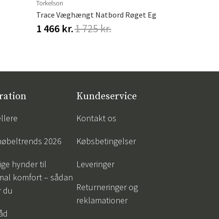
Torkelson
Hillerstorp
Trace Væghængt Natbord Røget Eg
Hængesofa 
1 466 kr.
1 725 kr.
548 kr.
68
ration
Kundeservice
llere
Kontakt os
øbeltrends 2026
Købsbetingelser
ige hynder til
Leveringer
mal komfort – sådan
Returneringer og
r du
reklamationer
råd