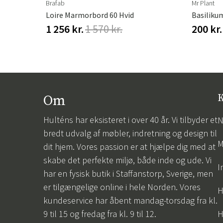
Brafab
Mr Plant
Loire Marmorbord 60 Hvid
Basiliku
1 256 kr.
1 570 kr.
200 kr.
Om
K
Hulténs har eksisteret i over 40 år. Vi tilbyder et
N
bredt udvalg af møbler, indretning og design til
M
dit hjem. Vores passion er at hjælpe dig med at
skabe det perfekte miljø, både inde og ude. Vi
I
har en fysisk butik i Staffanstorp, Sverige, men
er tilgængelige online i hele Norden. Vores
H
kundeservice har åbent mandag-torsdag fra kl.
9 til 15 og fredag fra kl. 9 til 12.
H