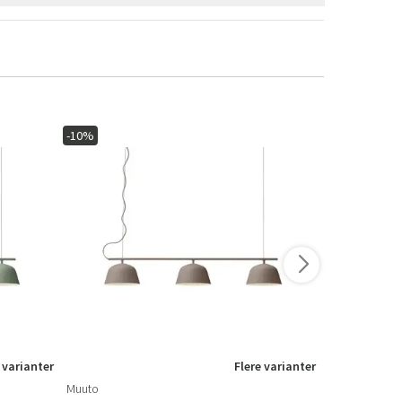
-10%
-10%
 varianter
Flere varianter
Muuto
Audo CPH