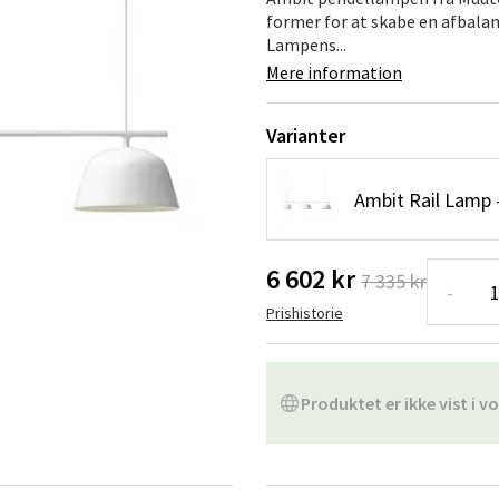
ofa
Hængestole
Badeværelsest
former for at skabe en afbalan
Lampens...
Produkter til vedligeholdelse
Småopbevaring
Badeværelses
Mere information
Varianter
Ambit Rail Lamp 
6 602 kr
7 335 kr
-
Prishistorie
Produktet er ikke vist i vo