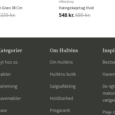
Hillerstorp
m Grøn 38 Cm
Hængekøjetag Hvid
235 kr.
548 kr.
685 kr.
ategorier
Om Hulténs
Inspi
yt hos os
Om Hulténs
Bestse
øbler
Hulténs butik
Havem
ndretning
Salgsafdeling
De rigt
maksi
avemøbler
Holdbarhed
vælge
ave
Prisgaranti
Pleje 