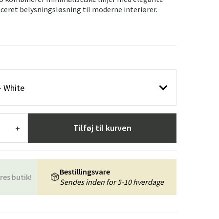
æpper
Haveredskaber
Entrémøbler
ceret belysningsløsning til moderne interiører.
indretning
- White
Tilføj til kurven
+
Bestillingsvare
res butik!
Sendes inden for 5-10 hverdage