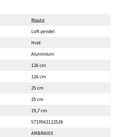
Muuto
Loft pendel
Hvid
Aluminium
126 cm
126 cm
25 cm
25 cm
19,7 cm
5710562122526
AMBRAI03