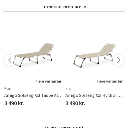
LIGNENDE PRODUKTER
r
Flere varianter
Flere varianter
Fiam
Fiam
Amigo Solseng Xxl Taupe Aluminium/textilene
Amigo Solseng Xxl Hvid/grå Aluminium/textilene
3 490 kr.
3 490 kr.