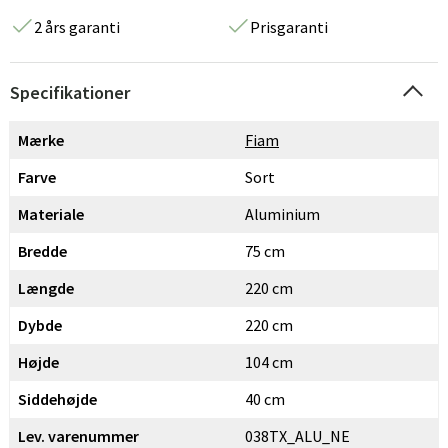
2 års garanti
Prisgaranti
Specifikationer
Mærke
Fiam
Farve
Sort
Materiale
Aluminium
Bredde
75 cm
Længde
220 cm
Dybde
220 cm
Højde
104 cm
Siddehøjde
40 cm
Lev. varenummer
038TX_ALU_NE