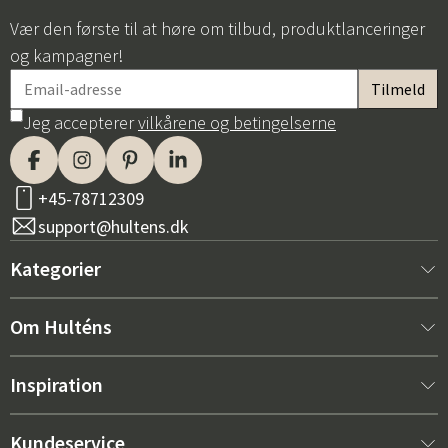
Vær den første til at høre om tilbud, produktlanceringer
og kampagner!
Jeg accepterer
vilkårene og betingelserne
+45-78712309
support@hultens.dk
Kategorier
Nyt hos os
Om Hulténs
Møbler
Om Hulténs
Inspiration
Indretning
Hulténs butik
Bestsellere
Kundeservice