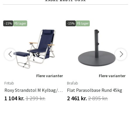
ANDRE KØBTE OGSÅ
-15%
På lager
-15%
På lager
r
Flere varianter
Flere varianter
Fritab
Brafab
Roxy Strandstol M Kylbag/Mobilficka Blå
Flat Parasolbase Rund 45kg
1 104 kr.
1 299 kr.
2 461 kr.
2 895 kr.