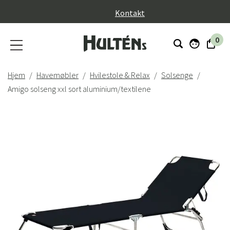
}
Kontakt
0
Hjem
Havemøbler
Hvilestole & Relax
Solsenge
Amigo solseng xxl sort aluminium/textilene