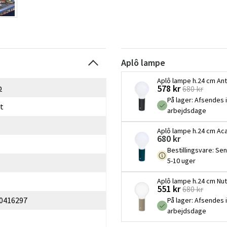
Aplô lampe
Aplô lampe h.24 cm Ant
578 kr
b
680 kr
På lager
:
Afsendes i
t
arbejdsdage
Aplô lampe h.24 cm Ac
680 kr
Bestillingsvare
:
Sen
5-10 uger
Aplô lampe h.24 cm N
551 kr
680 kr
0416297
På lager
:
Afsendes i
arbejdsdage