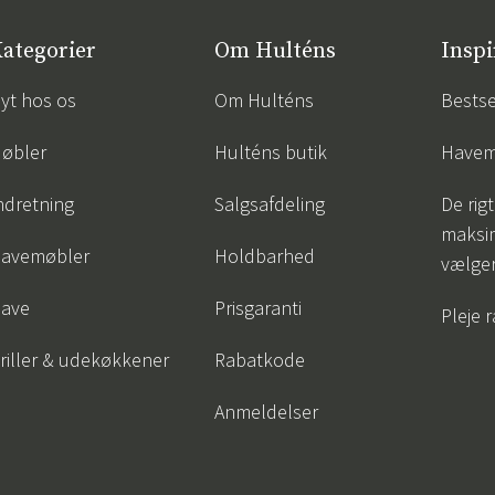
ategorier
Om Hulténs
Inspi
yt hos os
Om Hulténs
Bestse
øbler
Hulténs butik
Havem
ndretning
Salgsafdeling
De rigt
maksi
avemøbler
Holdbarhed
vælge
ave
Prisgaranti
Pleje 
riller & udekøkkener
Rabatkode
Anmeldelser