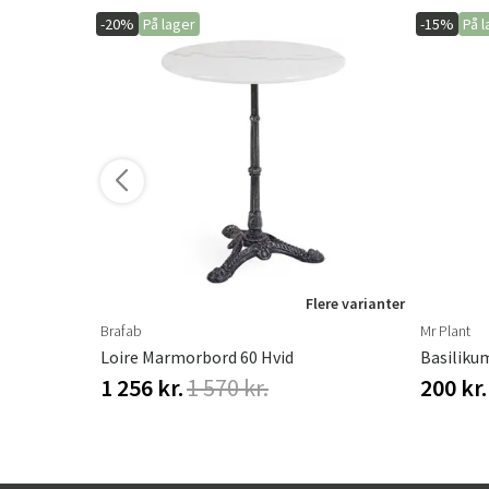
-20%
På lager
-15%
På l
ere varianter
Flere varianter
Brafab
Mr Plant
Loire Marmorbord 60 Hvid
Basiliku
1 256 kr.
1 570 kr.
200 kr.