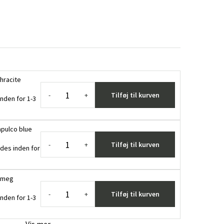
hracite
Tilføj til kurven
-
+
nden for 1-3
apulco blue
Tilføj til kurven
-
+
des inden for
utmeg
Tilføj til kurven
-
+
nden for 1-3
Vis mer