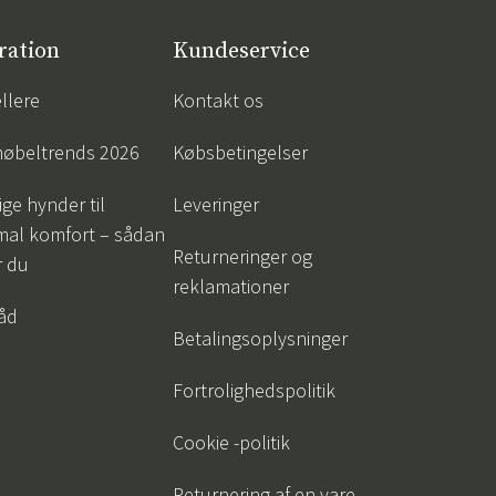
ration
Kundeservice
llere
Kontakt os
øbeltrends 2026
Købsbetingelser
ige hynder til
Leveringer
mal komfort – sådan
Returneringer og
r du
reklamationer
råd
Betalingsoplysninger
Fortrolighedspolitik
Cookie -politik
Returnering af en vare