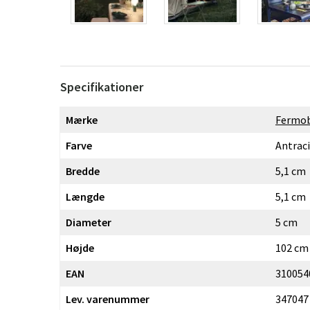
Specifikationer
Mærke
Fermo
Farve
Antraci
Bredde
5,1 cm
Længde
5,1 cm
Diameter
5 cm
Højde
102 cm
EAN
310054
Lev. varenummer
347047