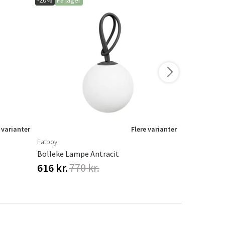
-20%
På lager
-15%
På lage
 varianter
Flere varianter
Fatboy
Fermob
Bolleke Lampe Antracit
Balad Lamp
616 kr.
770 kr.
735 kr.
86