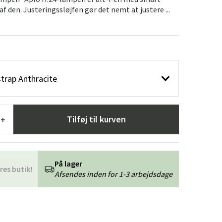
æpper
Haveredskaber
Entrémøbler
af den. Justeringssløjfen gør det nemt at justere ...
indretning
strap Anthracite
Tilføj til kurven
+
På lager
res butik!
Afsendes inden for 1-3 arbejdsdage