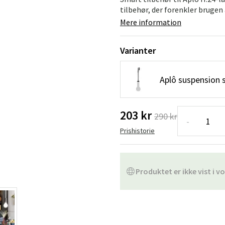
ofa
Hængestole
Badeværelsest
tilbehør, der forenkler brugen 
Mere information
Produkter til vedligeholdelse
Småopbevaring
Badeværelses
Varianter
Aplô suspension 
203 kr
290 kr
-
Prishistorie
Produktet er ikke vist i vo