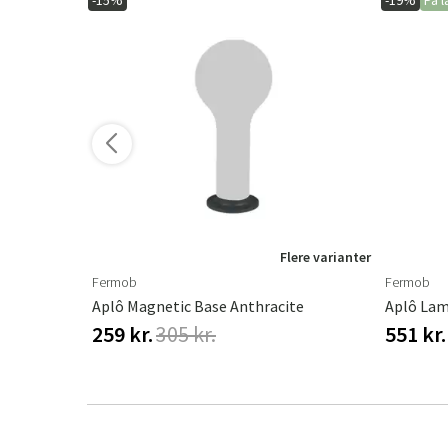
-15%
-19%
På l
ere varianter
Flere varianter
Fermob
Fermob
ry
Aplô Magnetic Base Anthracite
Aplô La
259 kr.
305 kr.
551 kr.