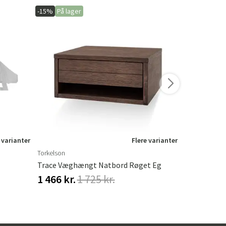
-15%
På lager
-20%
På lage
 varianter
Flere varianter
Torkelson
Hillerstorp
Trace Væghængt Natbord Røget Eg
Hængesofa 
1 466 kr.
1 725 kr.
548 kr.
68