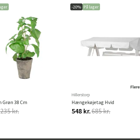
ager
-20%
På lager
Flere
Hillerstorp
m Grøn 38 Cm
Hængekøjetag Hvid
235 kr.
548 kr.
685 kr.