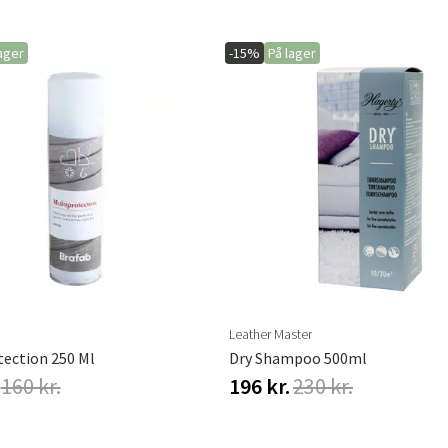
ager
-15%
På lager
Leather Master
tection 250 Ml
Dry Shampoo 500ml
160 kr.
196 kr.
230 kr.