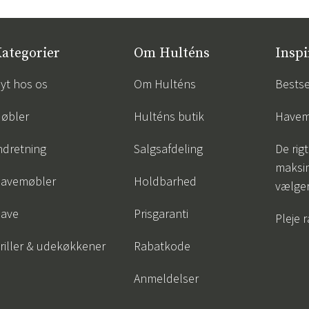
ategorier
Om Hulténs
Inspi
yt hos os
Om Hulténs
Bestse
øbler
Hulténs butik
Havem
ndretning
Salgsafdeling
De rigt
maksi
avemøbler
Holdbarhed
vælge
ave
Prisgaranti
Pleje 
riller & udekøkkener
Rabatkode
Anmeldelser