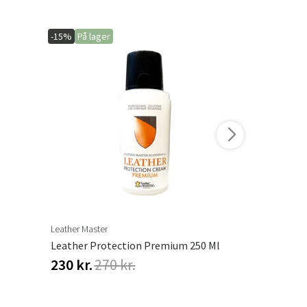
-15%
På lager
-15%
På lage
Leather Master
Leather Maste
Leather Protection Premium 250 Ml
Textile Pro
230 kr.
270 kr.
204 kr.
24