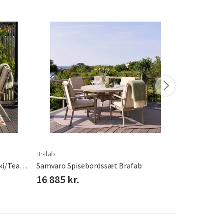
Brafab
Brafab
Andy & Lyon Spisebordssæt Khaki/Teak Brafab
Samvaro Spisebordssæt Brafab
Lomma/Andy
16 885 kr.
17 300 kr