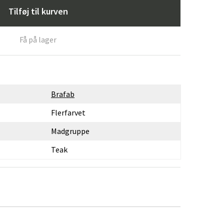
Tilføj til kurven
Få på lager
Brafab
Flerfarvet
Madgruppe
Teak