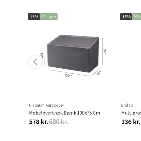
-15%
På lager
-15%
På l
Platinum Aerocover
Brafab
Møbelovertræk Bænk 130x75 Cm
Multipro
578 kr.
680 kr.
136 kr.