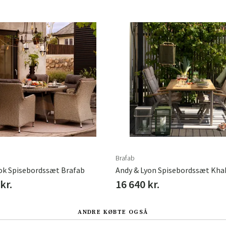
Sverige
Danmark
Norge
Suomi
Brafab
k Spisebordssæt Brafab
kr.
16 640 kr.
ANDRE KØBTE OGSÅ