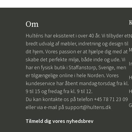
Om
K
Hulténs har eksisteret i over 40 år. Vi tilbyder et
N
bredt udvalg af møbler, indretning og design til
M
dit hjem. Vores passion er at hjælpe dig med at
skabe det perfekte miljø, både inde og ude. Vi
I
har en fysisk butik i Staffanstorp, Sverige, men
er tilgængelige online i hele Norden. Vores
H
kundeservice har åbent mandag-torsdag fra kl.
9 til 15 og fredag fra kl. 9 til 12.
H
Du kan kontakte os på telefon +45 78 71 23 09
G
eller via e-mail på
support@hultens.dk
Tilmeld dig vores nyhedsbrev