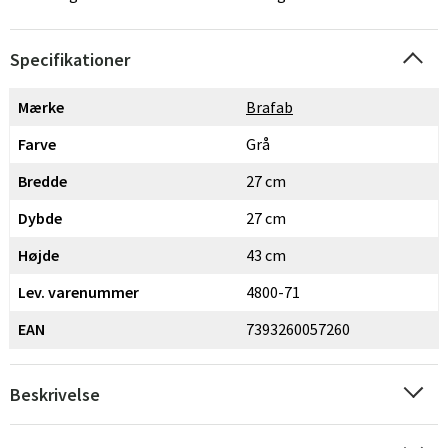
Specifikationer
Mærke
Brafab
Farve
Grå
Bredde
27 cm
Dybde
27 cm
Højde
43 cm
Lev. varenummer
4800-71
EAN
7393260057260
Beskrivelse