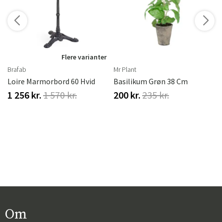
r
Flere varianter
Brafab
Mr Plant
Loire Marmorbord 60 Hvid
Basilikum Grøn 38 Cm
1 256 kr.
1 570 kr.
200 kr.
235 kr.
Om