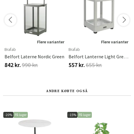
r
Flere varianter
Flere varianter
Brafab
Brafab
haki Brafab
Belfort Laterne Nordic Green
Belfort Lanterne Light Grey, H28
842 kr.
990 kr.
557 kr.
655 kr.
ANDRE KØBTE OGSÅ
-20%
På lager
-15%
På lager