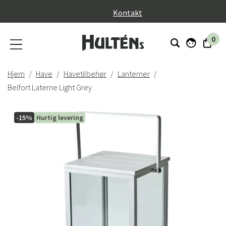
}
Kontakt
0
Hjem
Have
Havetilbehør
Lanterner
Belfort Laterne Light Grey
-15%
Hurtig levering