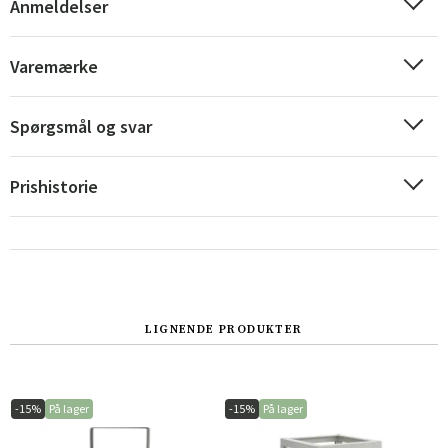
Anmeldelser
Varemærke
Spørgsmål og svar
Prishistorie
Sverige
Danmark
LIGNENDE PRODUKTER
Norge
Suomi
-15%
På lager
-15%
På lager