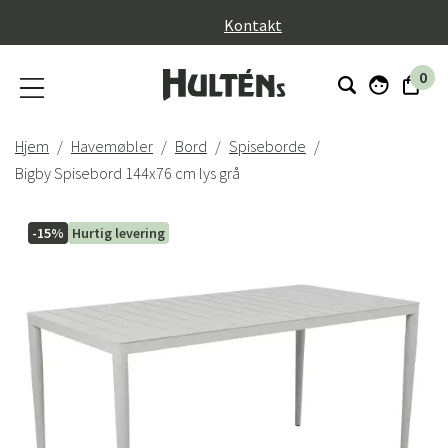
}
Kontakt
0
Hjem
Havemøbler
Bord
Spiseborde
Bigby Spisebord 144x76 cm lys grå
-15%
Hurtig levering