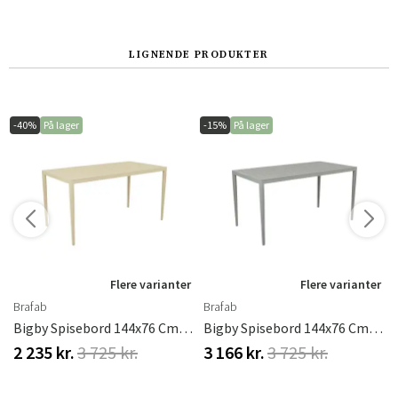
Norge
Suomi
LIGNENDE PRODUKTER
-40%
På lager
-15%
På lager
r
Flere varianter
Flere varianter
Brafab
Brafab
Bigby Spisebord 144x76 Cm Lemon
Bigby Spisebord 144x76 Cm Dusty Green
2 235 kr.
3 725 kr.
3 166 kr.
3 725 kr.