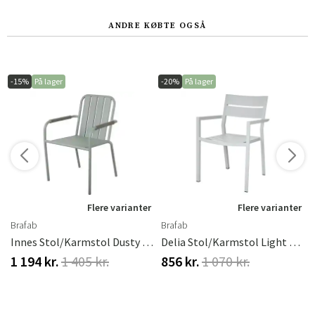
ANDRE KØBTE OGSÅ
-15%
På lager
-20%
På lager
r
Flere varianter
Flere varianter
Brafab
Brafab
Innes Stol/Karmstol Dusty Green Brafab
Delia Stol/Karmstol Light Grey
1 194 kr.
1 405 kr.
856 kr.
1 070 kr.