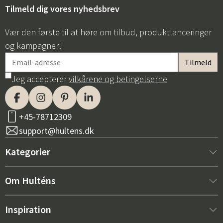
Tilmeld dig vores nyhedsbrev
Vær den første til at høre om tilbud, produktlanceringer
og kampagner!
Jeg accepterer
vilkårene og betingelserne
+45-78712309
support@hultens.dk
Kategorier
Nyt hos os
Om Hulténs
Møbler
Om Hulténs
Inspiration