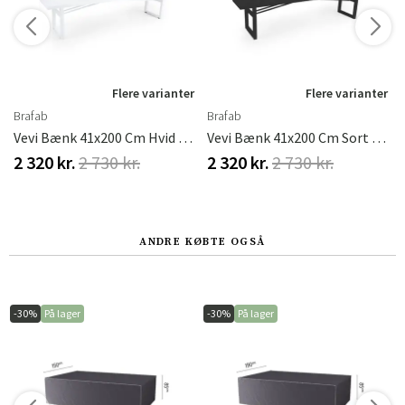
r
Flere varianter
Flere varianter
Brafab
Brafab
Vevi Bænk 41x200 Cm Hvid Brafab
Vevi Bænk 41x200 Cm Sort Brafab
2 320 kr.
2 730 kr.
2 320 kr.
2 730 kr.
ANDRE KØBTE OGSÅ
-30%
På lager
-30%
På lager