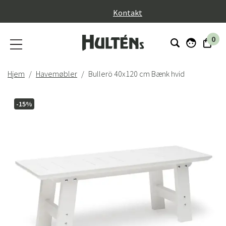
}
Kontakt
0
Hjem
Havemøbler
Bullerö 40x120 cm Bænk hvid
-15%