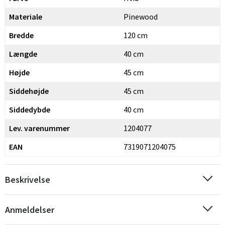
Materiale
Pinewood
Bredde
120 cm
Længde
40 cm
Højde
45 cm
Siddehøjde
45 cm
Siddedybde
40 cm
Lev. varenummer
1204077
EAN
7319071204075
Beskrivelse
Anmeldelser