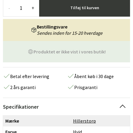
-
+
Tilføj til kurven
Bestillingsvare
Sendes inden for 15-20 hverdage
Produktet er ikke vist i vores butik!
Betal efter levering
Åbent køb i 30 dage
2 års garanti
Prisgaranti
Specifikationer
Mærke
Hillerstorp
Farve
Hvid