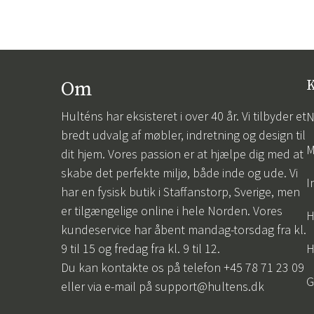
Om
K
Hulténs har eksisteret i over 40 år. Vi tilbyder et
N
bredt udvalg af møbler, indretning og design til
M
dit hjem. Vores passion er at hjælpe dig med at
skabe det perfekte miljø, både inde og ude. Vi
I
har en fysisk butik i Staffanstorp, Sverige, men
er tilgængelige online i hele Norden. Vores
H
kundeservice har åbent mandag-torsdag fra kl.
9 til 15 og fredag fra kl. 9 til 12.
H
Du kan kontakte os på telefon +45 78 71 23 09
G
eller via e-mail på
support@hultens.dk