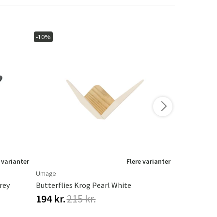
-10%
-10%
 varianter
Flere varianter
Umage
Umage
rey
Butterflies Krog Pearl White
Butterflies
194 kr.
215 kr.
194 kr.
21