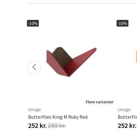
-10%
-10%
ere varianter
Flere varianter
Umage
Umage
Butterflies Krog M Ruby Red
Butterfli
252 kr.
280 kr.
252 kr.