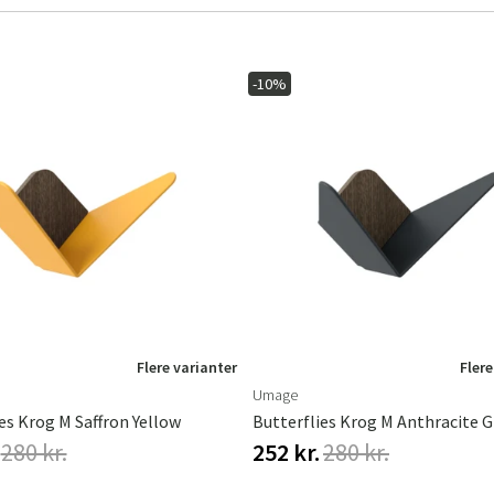
-10%
Sverige
Danmark
Norge
Suomi
Flere varianter
Flere
Umage
es Krog M Saffron Yellow
Butterflies Krog M Anthracite G
280 kr.
252 kr.
280 kr.