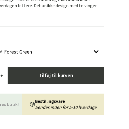
æpper
Haveredskaber
Entrémøbler
verdagen lettere. Det unikke design med to vinger
indretning
 M Forest Green
Tilføj til kurven
+
Bestillingsvare
res butik!
Sendes inden for 5-10 hverdage