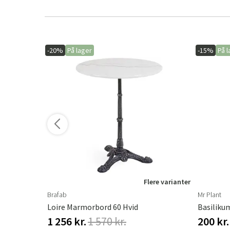
-20%
På lager
-15%
På l
ere varianter
Flere varianter
Brafab
Mr Plant
Loire Marmorbord 60 Hvid
Basiliku
1 256 kr.
1 570 kr.
200 kr.