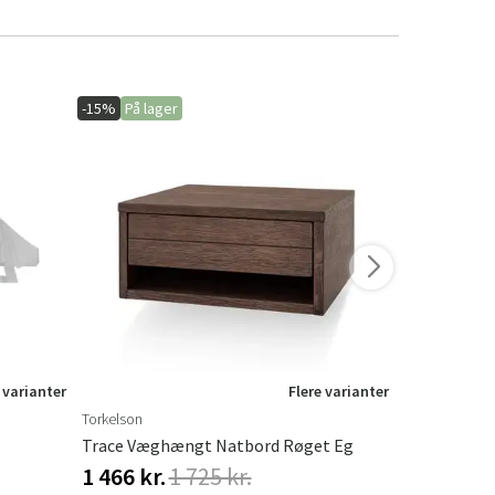
-15%
På lager
-20%
På lage
 varianter
Flere varianter
Torkelson
Hillerstorp
Trace Væghængt Natbord Røget Eg
Hængesofa 
1 466 kr.
1 725 kr.
548 kr.
68