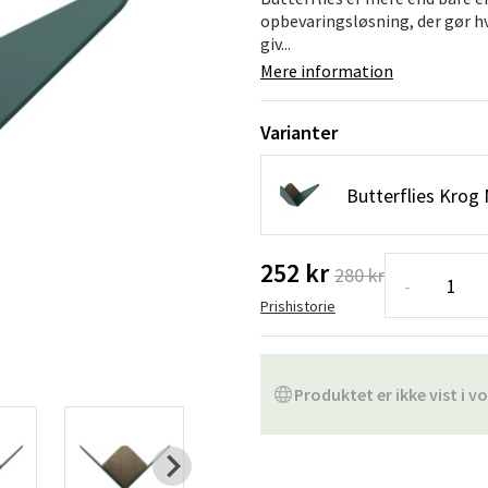
ofa
Hængestole
Badeværelsest
opbevaringsløsning, der gør h
giv...
Produkter til vedligeholdelse
Småopbevaring
Badeværelses
Mere information
Varianter
Butterflies Krog
252 kr
280 kr
-
Prishistorie
Produktet er ikke vist i vo