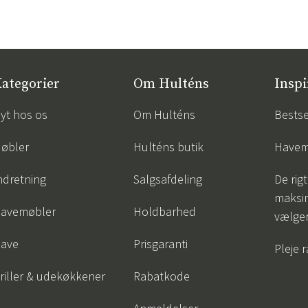
ategorier
Om Hulténs
Inspi
yt hos os
Om Hulténs
Bestse
øbler
Hulténs butik
Havem
ndretning
Salgsafdeling
De rigt
maksi
avemøbler
Holdbarhed
vælge
ave
Prisgaranti
Pleje 
riller & udekøkkener
Rabatkode