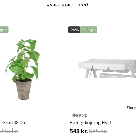
ANDRE KØBTE OGSÅ
ager
-20%
På lager
Flere
Hillerstorp
m Grøn 38 Cm
Hængekøjetag Hvid
235 kr.
548 kr.
685 kr.