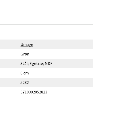
Umage
Grøn
Stål; Egetræ; MDF
0 cm
5282
5710302052823