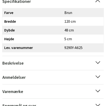
Specifikationer
Farve
Brun
Bredde
120 cm
Dybde
48 cm
Højde
5 cm
Lev. varenummer
9290Y-A625
Beskrivelse
Anmeldelser
Sverige
Danmark
Norge
Suomi
Varemærke
Spørgsmål og svar