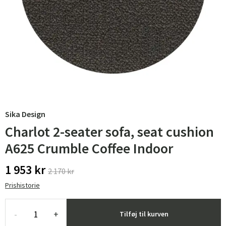
Sika Design
Charlot 2-seater sofa, seat cushion
A625 Crumble Coffee Indoor
1 953 kr
2 170 kr
Prishistorie
-
+
Tilføj til kurven