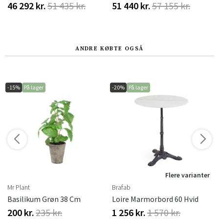
46 292 kr.
51 435 kr.
51 440 kr.
57 155 kr.
ANDRE KØBTE OGSÅ
-15%
På lager
-20%
På lager
r
Flere varianter
Mr Plant
Brafab
Basilikum Grøn 38 Cm
Loire Marmorbord 60 Hvid
200 kr.
235 kr.
1 256 kr.
1 570 kr.