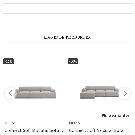
LIGNENDE PRODUKTER
-10%
-10%
Sverige
Danmark
Norge
Suomi
r
Flere varianter
Muuto
Muuto
 Sand
Connect Soft Modular Sofa / 3-Seater - Configuration 1 - Clay 12
Connect Soft Modular Sofa / 3-Seater - Configuration 3 - Clay 12