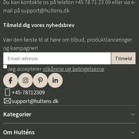
Du kan kontakte os på telefon +45 78 71 23 09 eller via e-
mail på
support@hultens.dk
Tilmeld dig vores nyhedsbrev
Vær den første til at høre om tilbud, produktlanceringer
og kampagner!
Jeg accepterer
vilkårene og betingelserne
+45-78712309
support@hultens.dk
Kategorier
Nyt hos os
Om Hulténs