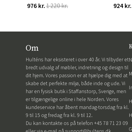
976 kr.
1 220 kr.
924 kr.
Om
K
Hulténs har eksisteret i over 40 år. Vi tilbyder et
N
bredt udvalg af møbler, indretning og design til
M
dit hjem. Vores passion er at hjælpe dig med at
skabe det perfekte miljø, både inde og ude. Vi
I
har en fysisk butik i Staffanstorp, Sverige, men
er tilgængelige online i hele Norden. Vores
H
kundeservice har åbent mandag-torsdag fra kl.
9 til 15 og fredag fra kl. 9 til 12.
H
Du kan kontakte os på telefon +45 78 71 23 09
G
eller via e-mail på
support@hultens.dk