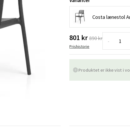
Varianter
ofa
Hængestole
Badeværelsest
Costa lænestol A
Produkter til vedligeholdelse
Småopbevaring
Badeværelses
801 kr
890 kr
-
Prishistorie
Produktet er ikke vist i vo