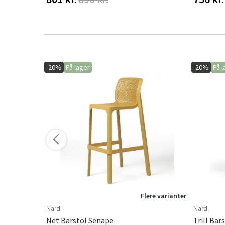
-20%
På lager
-20%
På l
Flere varianter
Nardi
Nardi
Møbelbeskyttelse Sofa 300x105 Cm Premium
Net Barstol Senape
Trill Bar