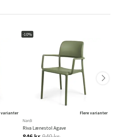
-10%
-10%
 varianter
Flere varianter
Nardi
Nardi
Riva Lænestol Agave
Riva Lænest
846 kr.
940 kr.
846 kr.
94