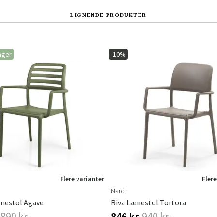
LIGNENDE PRODUKTER
ager
-10%
Sverige
Danmark
Norge
Suomi
Flere varianter
Flere
Nardi
nestol Agave
Riva Lænestol Tortora
890 kr.
846 kr.
940 kr.