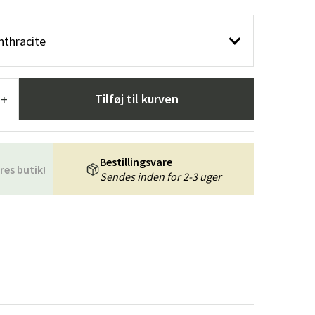
æpper
Haveredskaber
Entrémøbler
nthracite
indretning
Tilføj til kurven
+
Bestillingsvare
res butik!
Sendes inden for 2-3 uger