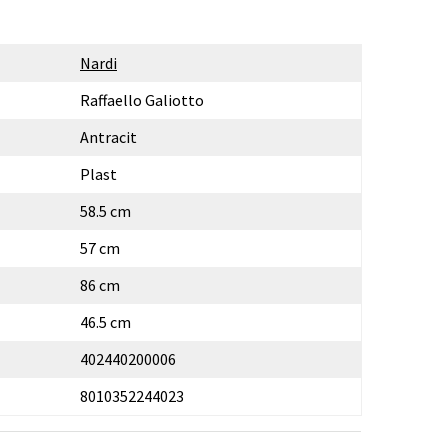
Nardi
Raffaello Galiotto
Antracit
Plast
58.5 cm
57 cm
86 cm
46.5 cm
402440200006
8010352244023