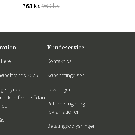
768 kr.
960 kr.
4 152 kr.
ration
Kundeservice
llere
Kontakt os
øbeltrends 2026
Købsbetingelser
ige hynder til
Leveringer
mal komfort – sådan
Returneringer og
r du
reklamationer
råd
Betalingsoplysninger