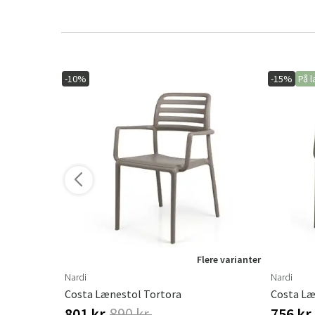
-10%
-15%
På l
ere varianter
Flere varianter
Nardi
Nardi
Costa Lænestol Tortora
Costa Læ
801 kr.
890 kr.
756 kr.