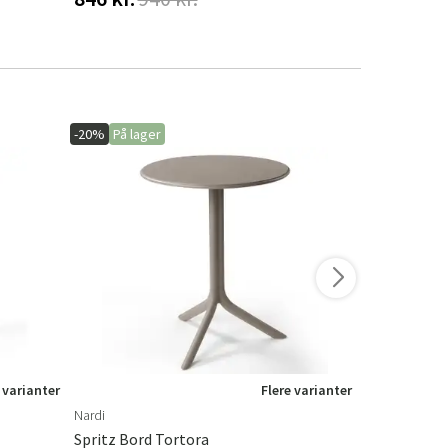
-20%
På lager
-15%
På lage
 varianter
Flere varianter
Nardi
Brafab
Spritz Bord Tortora