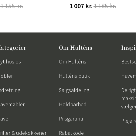
1 155 kr.
1 007 kr.
1 185 kr.
ategorier
Om Hulténs
Inspi
yt hos os
Om Hulténs
Bestse
øbler
Hulténs butik
Havem
ndretning
Salgsafdeling
De rigt
maksi
avemøbler
Holdbarhed
vælge
ave
Prisgaranti
Pleje 
riller & udekøkkener
Rabatkode