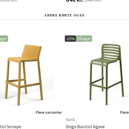
ANDRE KØBTE OGSÅ
ager
-15%
På lager
Flere varianter
Flere
Nardi
stol Senape
Doga Barstol Agave