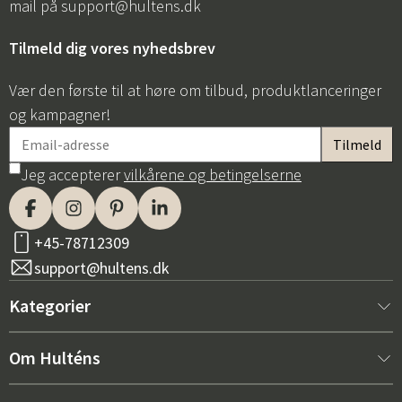
mail på
support@hultens.dk
Tilmeld dig vores nyhedsbrev
Vær den første til at høre om tilbud, produktlanceringer
og kampagner!
Jeg accepterer
vilkårene og betingelserne
+45-78712309
support@hultens.dk
Kategorier
Nyt hos os
Om Hulténs
Møbler