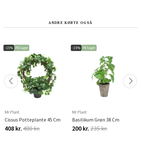
ANDRE KØBTE OGSÅ
-15%
På lager
-15%
På lager
r
Mr Plant
Mr Plant
Cissus Potteplante 45 Cm
Basilikum Grøn 38 Cm
408 kr.
480 kr.
200 kr.
235 kr.