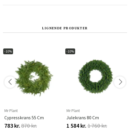
LIGNENDE PRODUKTER
-10%
-10%
Sverige
Danmark
Norge
Suomi
Mr Plant
Mr Plant
Cypresskrans 55 Cm
Julekrans 80 Cm
783 kr.
870 kr.
1 584 kr.
1 760 kr.