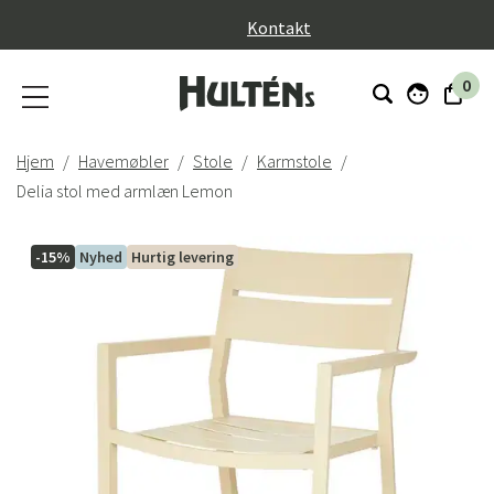
}
Kontakt
0
Hjem
Havemøbler
Stole
Karmstole
Delia stol med armlæn Lemon
-15%
Nyhed
Hurtig levering