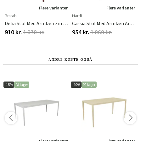
r
Flere varianter
Flere varianter
Brafab
Nardi
acco
Delia Stol Med Armlæn Zin Red
Cassia Stol Med Armlæn Antracite
910 kr.
1 070 kr.
954 kr.
1 060 kr.
ANDRE KØBTE OGSÅ
-15%
På lager
-40%
På lager