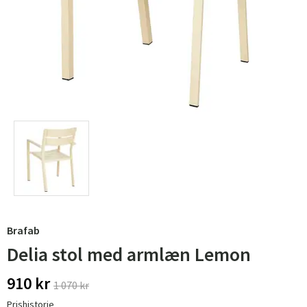
Brafab
Delia stol med armlæn Lemon
910 kr
1 070 kr
Prishistorie