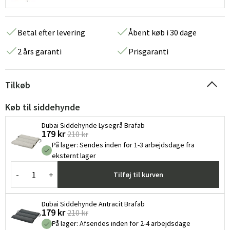
Betal efter levering
Åbent køb i 30 dage
2 års garanti
Prisgaranti
Tilkøb
Køb til siddehynde
Dubai Siddehynde Lysegrå Brafab
179 kr
210 kr
På lager
:
Sendes inden for 1-3 arbejdsdage fra
eksternt lager
-
+
Tilføj til kurven
Dubai Siddehynde Antracit Brafab
179 kr
210 kr
På lager
:
Afsendes inden for 2-4 arbejdsdage