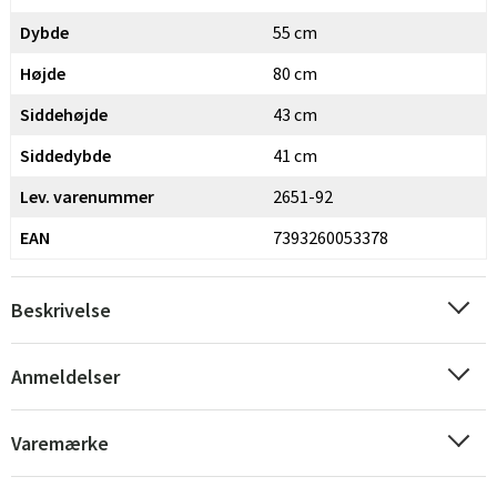
Dybde
55 cm
Højde
80 cm
Siddehøjde
43 cm
Siddedybde
41 cm
Lev. varenummer
2651-92
EAN
7393260053378
Sverige
Danmark
Beskrivelse
Norge
Suomi
Anmeldelser
Varemærke