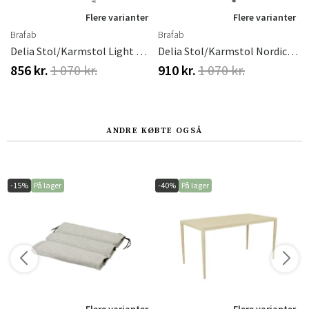
r
Flere varianter
Flere varianter
Brafab
Brafab
Delia Stol/Karmstol Light Grey
Delia Stol/Karmstol Nordic Green
856 kr.
1 070 kr.
910 kr.
1 070 kr.
ANDRE KØBTE OGSÅ
-15%
På lager
-40%
På lager