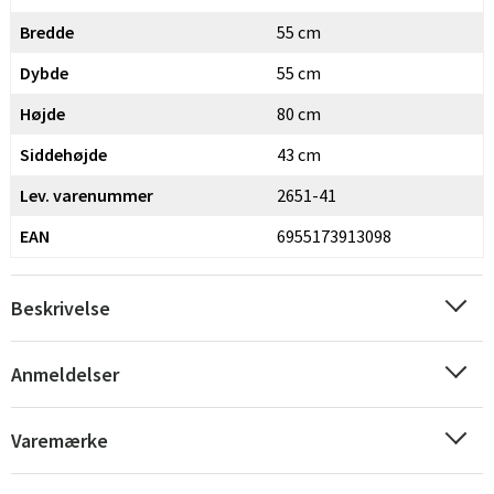
Bredde
55 cm
Dybde
55 cm
Højde
80 cm
Siddehøjde
43 cm
Lev. varenummer
2651-41
EAN
6955173913098
Sverige
Danmark
Beskrivelse
Norge
Suomi
Anmeldelser
Varemærke