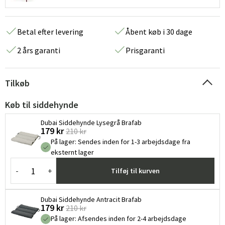
Betal efter levering
Åbent køb i 30 dage
2 års garanti
Prisgaranti
Tilkøb
Køb til siddehynde
Dubai Siddehynde Lysegrå Brafab
179 kr
210 kr
På lager
:
Sendes inden for 1-3 arbejdsdage fra
eksternt lager
-
+
Tilføj til kurven
Dubai Siddehynde Antracit Brafab
179 kr
210 kr
På lager
:
Afsendes inden for 2-4 arbejdsdage