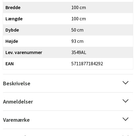
Bredde
100 cm
Længde
100 cm
Dybde
50 cm
Højde
93 cm
Lev. varenummer
3549AL
EAN
5711877184292
Beskrivelse
Anmeldelser
Sverige
Danmark
Norge
Suomi
Varemærke