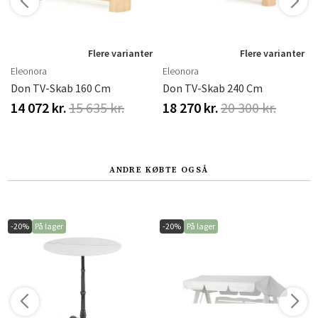
r
Flere varianter
Flere varianter
Eleonora
Eleonora
Don TV-Skab 160 Cm
Don TV-Skab 240 Cm
14 072 kr.
15 635 kr.
18 270 kr.
20 300 kr.
ANDRE KØBTE OGSÅ
-20%
På lager
-20%
På lager