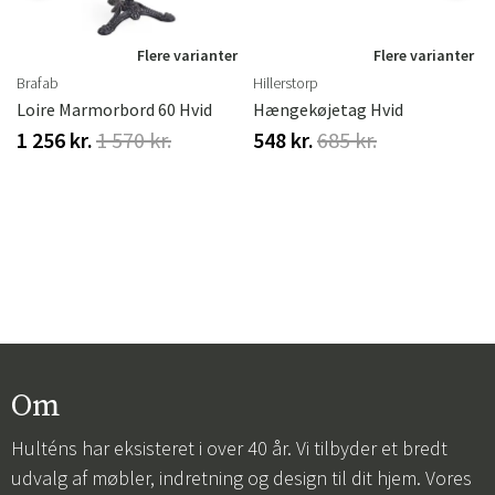
r
Flere varianter
Flere varianter
Brafab
Hillerstorp
Loire Marmorbord 60 Hvid
Hængekøjetag Hvid
1 256 kr.
1 570 kr.
548 kr.
685 kr.
Om
Hulténs har eksisteret i over 40 år. Vi tilbyder et bredt
udvalg af møbler, indretning og design til dit hjem. Vores