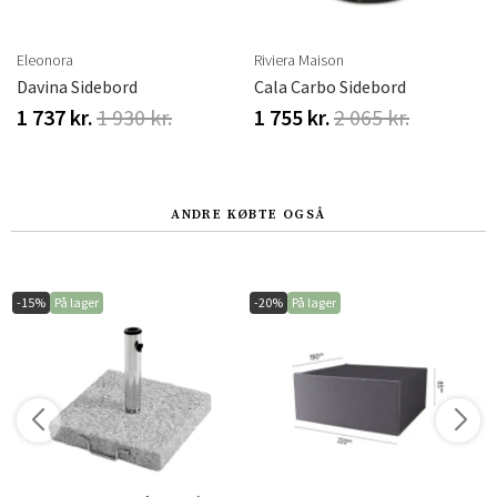
r
Eleonora
Riviera Maison
Davina Sidebord
Cala Carbo Sidebord
1 737 kr.
1 930 kr.
1 755 kr.
2 065 kr.
ANDRE KØBTE OGSÅ
-15%
På lager
-20%
På lager