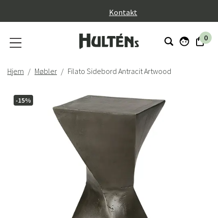
}
Kontakt
0
Hjem
Møbler
Filato Sidebord Antracit Artwood
-15%