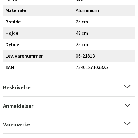
Materiale
Aluminium
Bredde
25 cm
Højde
48 cm
Dybde
25 cm
Lev. varenummer
06-21813
EAN
7340127103325
Beskrivelse
Anmeldelser
Varemærke