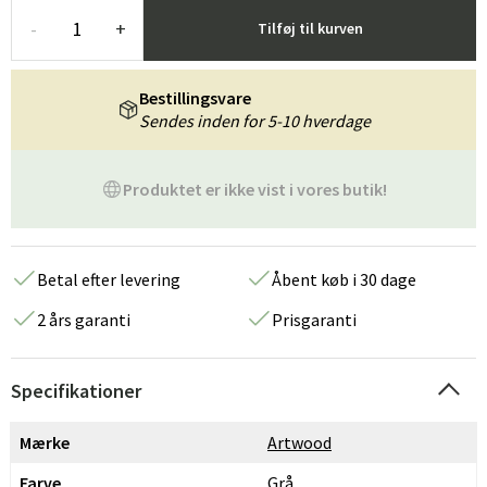
-
+
Tilføj til kurven
Bestillingsvare
Sendes inden for 5-10 hverdage
Produktet er ikke vist i vores butik!
Betal efter levering
Åbent køb i 30 dage
2 års garanti
Prisgaranti
Specifikationer
Mærke
Artwood
Farve
Grå