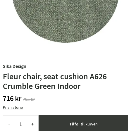
Sika Design
Fleur chair, seat cushion A626
Crumble Green Indoor
716 kr
795 kr
Prishistorie
-
+
Tilføj til kurven