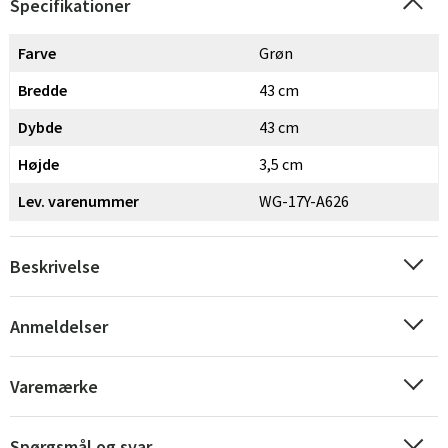
Specifikationer
Farve
Grøn
Bredde
43 cm
Dybde
43 cm
Højde
3,5 cm
Lev. varenummer
WG-17Y-A626
Beskrivelse
Anmeldelser
Sverige
Danmark
Norge
Suomi
Varemærke
Spørgsmål og svar