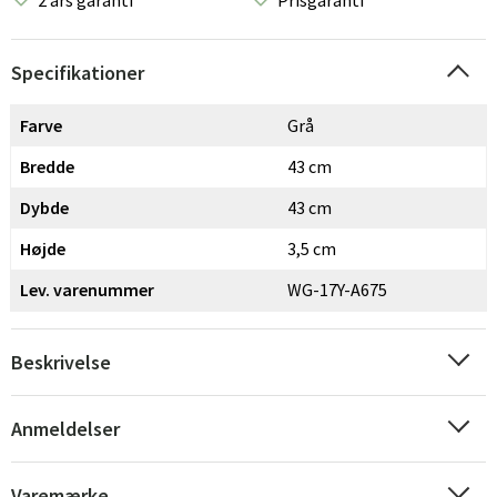
2 års garanti
Prisgaranti
Specifikationer
Farve
Grå
Bredde
43 cm
Dybde
43 cm
Højde
3,5 cm
Lev. varenummer
WG-17Y-A675
Beskrivelse
Sverige
Danmark
Anmeldelser
Norge
Suomi
Varemærke