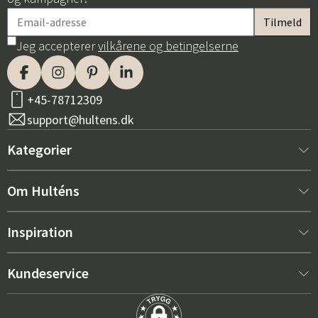
Jeg accepterer
vilkårene og betingelserne
+45-78712309
support@hultens.dk
Kategorier
Nyt hos os
Om Hulténs
Møbler
Om Hulténs
Inspiration
Indretning
Hulténs butik
Bestsellere
Kundeservice
Havemøbler
Salgsafdeling
Havemøbeltrends 2026
Kontakt os