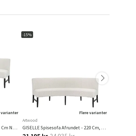
-15%
-15%
 varianter
Flere varianter
Artwood
Artwood
Giselle Dining Sofa Afrundet 200 Cm Nobu Bouclé Creme
GISELLE Spisesofa Afrundet - 220 Cm, Nobu Bouclé Creme
21 195 kr.
24 935 kr.
22 550 kr