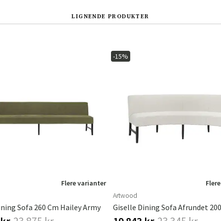
LIGNENDE PRODUKTER
-15%
Sverige
Danmark
Norge
Suomi
Flere varianter
Flere
Artwood
ining Sofa 260 Cm Hailey Army
kr.
23 875 kr.
19 843 kr.
23 345 kr.