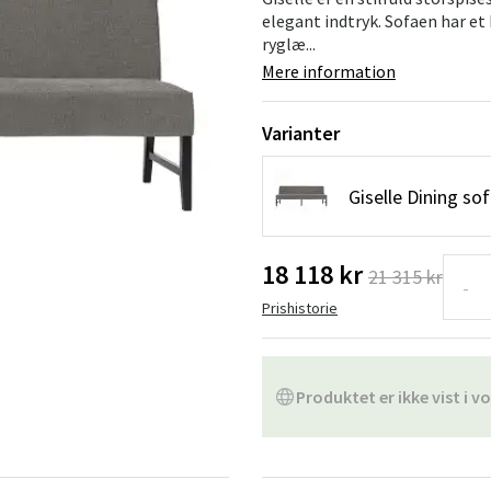
ofa
Hængestole
Badeværelsest
elegant indtryk. Sofaen har e
ryglæ...
Produkter til vedligeholdelse
Småopbevaring
Badeværelses
Mere information
Varianter
Giselle Dining so
18 118 kr
21 315 kr
-
Prishistorie
Produktet er ikke vist i vo