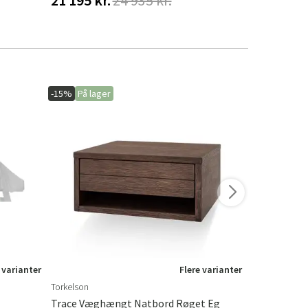
-15%
På lager
-20%
På lage
 varianter
Flere varianter
Torkelson
Hillerstorp
Trace Væghængt Natbord Røget Eg
Hængesofa 