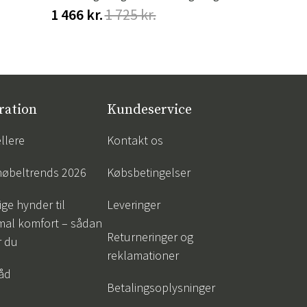
1 466 kr.
1 725 kr.
548 kr.
68
ration
Kundeservice
llere
Kontakt os
øbeltrends 2026
Købsbetingelser
ige hynder til
Leveringer
mal komfort – sådan
Returneringer og
r du
reklamationer
råd
Betalingsoplysninger