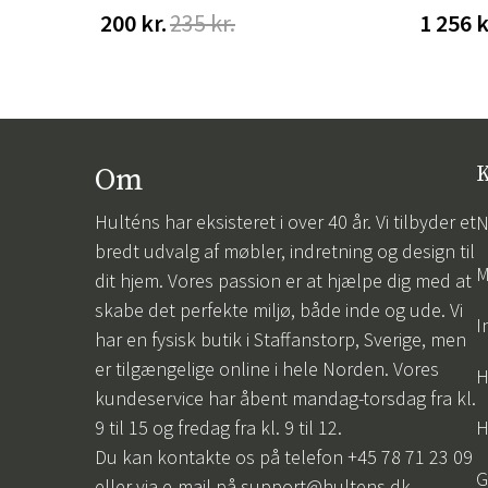
200 kr.
235 kr.
1 256 k
Om
K
Hulténs har eksisteret i over 40 år. Vi tilbyder et
N
bredt udvalg af møbler, indretning og design til
M
dit hjem. Vores passion er at hjælpe dig med at
skabe det perfekte miljø, både inde og ude. Vi
I
har en fysisk butik i Staffanstorp, Sverige, men
er tilgængelige online i hele Norden. Vores
H
kundeservice har åbent mandag-torsdag fra kl.
9 til 15 og fredag fra kl. 9 til 12.
H
Du kan kontakte os på telefon +45 78 71 23 09
G
eller via e-mail på
support@hultens.dk