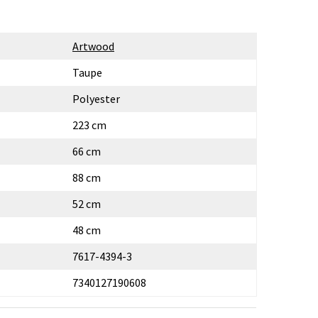
Artwood
Taupe
Polyester
223 cm
66 cm
88 cm
52 cm
48 cm
7617-4394-3
7340127190608