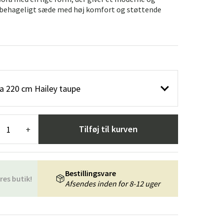
æpper
Haveredskaber
Entrémøbler
t behageligt sæde med høj komfort og støttende
indretning
fa 220 cm Hailey taupe
Tilføj til kurven
+
Bestillingsvare
res butik!
Afsendes inden for 8-12 uger