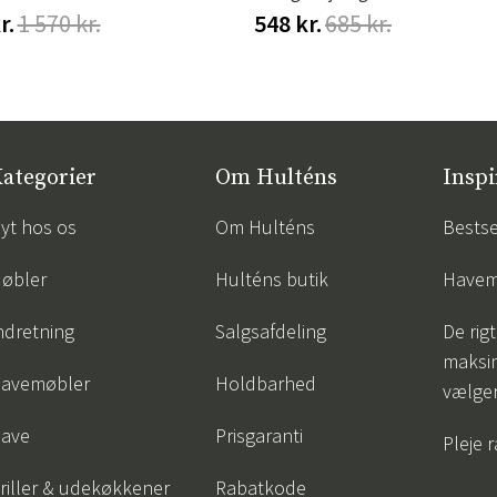
r.
1 570 kr.
548 kr.
685 kr.
ategorier
Om Hulténs
Inspi
yt hos os
Om Hulténs
Bestse
øbler
Hulténs butik
Havem
ndretning
Salgsafdeling
De rigt
maksi
avemøbler
Holdbarhed
vælge
ave
Prisgaranti
Pleje 
riller & udekøkkener
Rabatkode