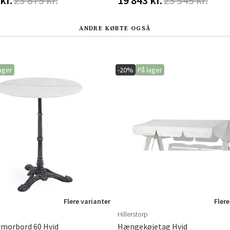
ANDRE KØBTE OGSÅ
ager
-20%
På lager
Flere varianter
Flere
Hillerstorp
rmorbord 60 Hvid
Hængekøjetag Hvid