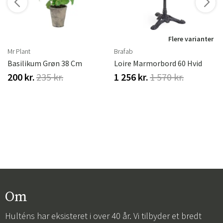
r
Flere varianter
Mr Plant
Brafab
Basilikum Grøn 38 Cm
Loire Marmorbord 60 Hvid
200 kr.
235 kr.
1 256 kr.
1 570 kr.
Om
Hulténs har eksisteret i over 40 år. Vi tilbyder et bredt