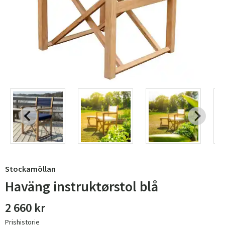
Stockamöllan
Haväng instruktørstol blå
2 660 kr
Prishistorie