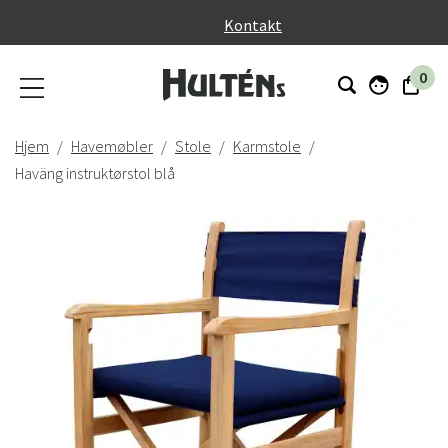
}
Kontakt
0
Hjem
Havemøbler
Stole
Karmstole
Haväng instruktørstol blå