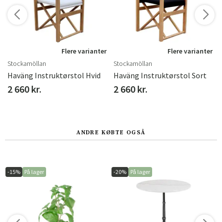
r
Flere varianter
Flere varianter
Stockamöllan
Stockamöllan
Haväng Instruktørstol Hvid
Haväng Instruktørstol Sort
2 660 kr.
2 660 kr.
ANDRE KØBTE OGSÅ
-15%
På lager
-20%
På lager