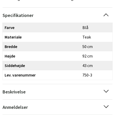
Specifikationer
Farve
Blå
Materiale
Teak
Bredde
50 cm
Højde
92 cm
Siddehøjde
43 cm
Lev. varenummer
750-3
Beskrivelse
Anmeldelser