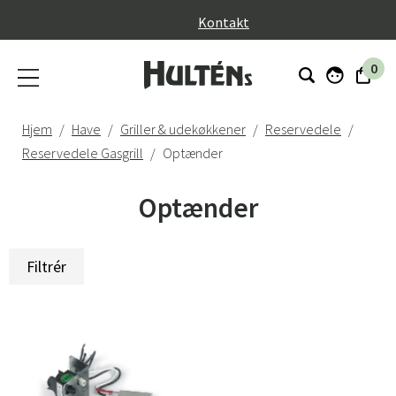
}
Kontakt
0
Hjem
Have
Griller & udekøkkener
Reservedele
Reservedele Gasgrill
Optænder
Optænder
Filtrér