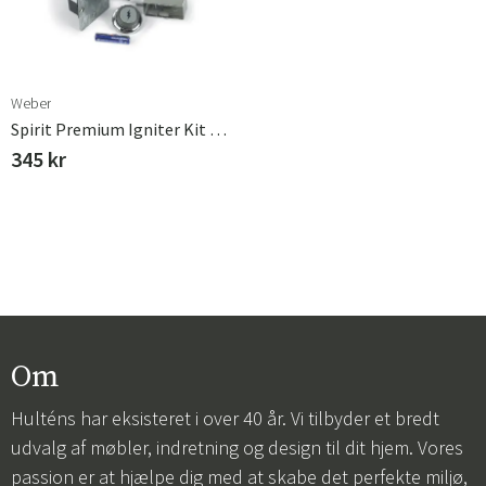
Weber
Spirit Premium Igniter Kit Weber
345 kr
Om
Hulténs har eksisteret i over 40 år. Vi tilbyder et bredt
udvalg af møbler, indretning og design til dit hjem. Vores
passion er at hjælpe dig med at skabe det perfekte miljø,