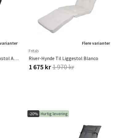
 varianter
Flere varianter
Fritab
Iduna Hynde Til Liggestol/Dækstol Antracit Brafab
River-Hynde Til Liggestol Blanco
1 675 kr
1 970 kr
-20%
Hurtig levering