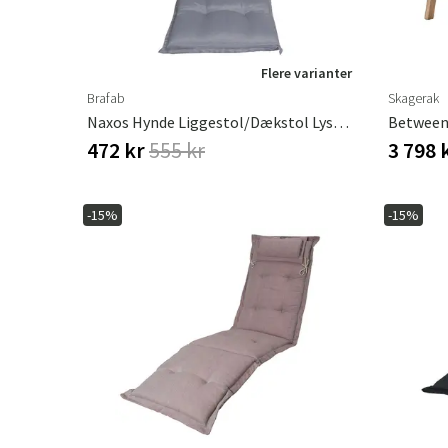
Flere varianter
Brafab
Skagerak
Naxos Hynde Liggestol/Dækstol Lysegrå Brafab
Between
472 kr
555 kr
3 798 
-15%
-15%