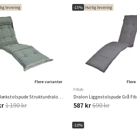
tig levering
-15%
Hurtig levering
Sverige
Danmark
Norge
Suomi
Flere varianter
Flere
Fritab
Canyon Dækstolspude Strukturdralon Titangrå
Dralon Liggestolspude Grå Fib
kr
1 190 kr
587 kr
690 kr
-10%