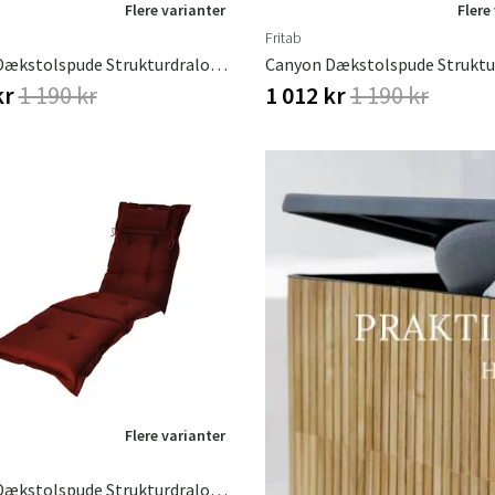
Flere varianter
Flere
Fritab
Canyon Dækstolspude Strukturdralon Antracitgrå
kr
1 190 kr
1 012 kr
1 190 kr
Flere varianter
Canyon Dækstolspude Strukturdralon Bordeaux