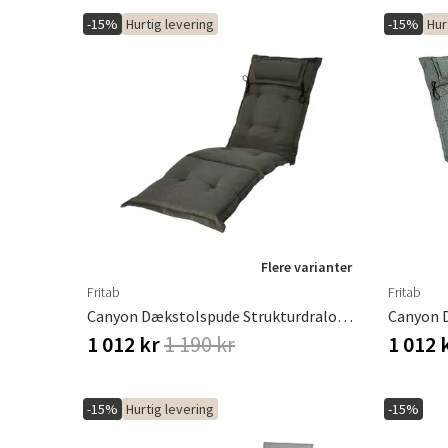
-15%
Hurtig levering
-15%
Hur
Flere varianter
Fritab
Fritab
Canyon Dækstolspude Strukturdralon Taupe
1 012 kr
1 190 kr
1 012 
-15%
Hurtig levering
-15%