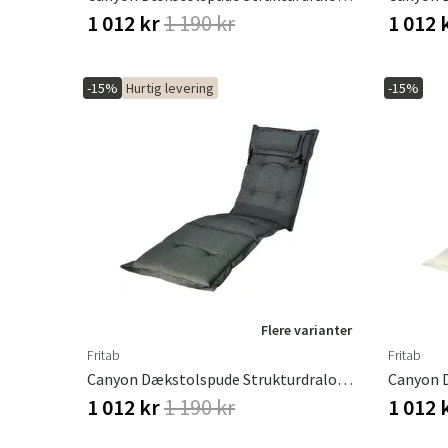
1 012 kr
1 190 kr
1 012 
-15%
Hurtig levering
-15%
Flere varianter
Fritab
Fritab
Canyon Dækstolspude Strukturdralon Granitgrå
1 012 kr
1 190 kr
1 012 