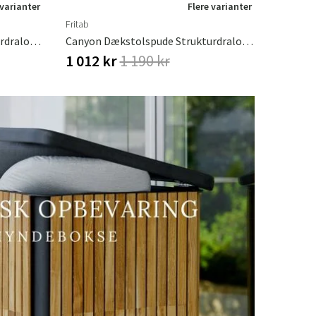
 varianter
Flere varianter
Fritab
Canyon Dækstolspude Strukturdralon Asfaltgrå
Canyon Dækstolspude Strukturdralon Beige
1 012 kr
1 190 kr