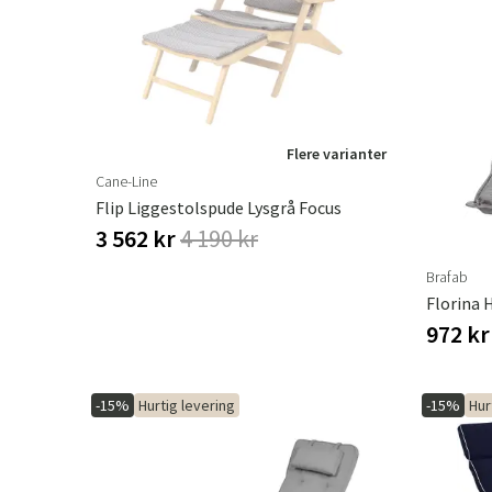
Flere varianter
Cane-Line
Flip Liggestolspude Lysgrå Focus
3 562 kr
4 190 kr
Brafab
972 k
-15%
Hurtig levering
-15%
Hur