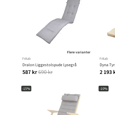
Flere varianter
Fritab
Fritab
Dralon Liggestolspude Lysegrå
Dyna Tyr
587 kr
690 kr
2 193 
-15%
-10%