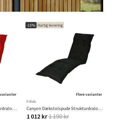
-15%
Hurtig levering
 varianter
Flere varianter
Fritab
Canyon Dækstolspude Strukturdralon Rod
Canyon Dækstolspude Strukturdralon Sort
1 012 kr
1 190 kr