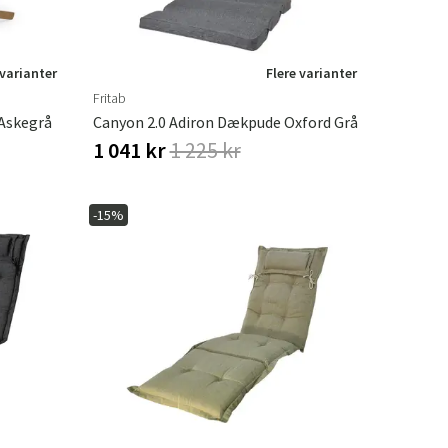
 varianter
Flere varianter
Fritab
Askegrå
Canyon 2.0 Adiron Dækpude Oxford Grå
1 041 kr
1 225 kr
-15%