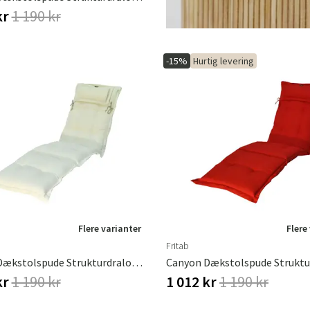
kr
1 190 kr
-15%
Hurtig levering
Flere varianter
Flere
Fritab
Canyon Dækstolspude Strukturdralon Offwhite
kr
1 190 kr
1 012 kr
1 190 kr