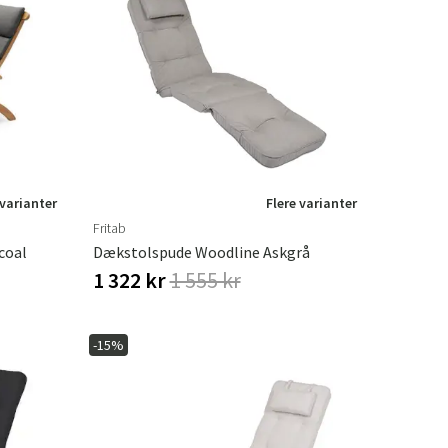
 varianter
Flere varianter
Fritab
coal
Dækstolspude Woodline Askgrå
1 322 kr
1 555 kr
-15%