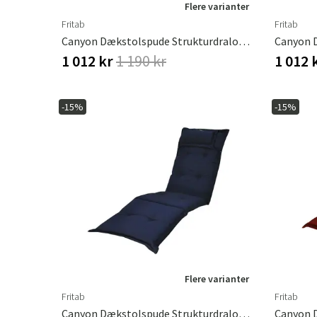
Flere varianter
Fritab
Fritab
Canyon Dækstolspude Strukturdralon Antikrosa
1 012 kr
1 190 kr
1 012 
-15%
-15%
Flere varianter
Fritab
Fritab
Canyon Dækstolspude Strukturdralon Blå