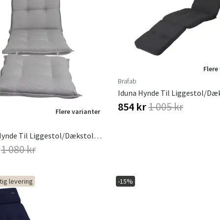
Flere
Brafab
854 kr
1 005 kr
Flere varianter
Florina Hynde Til Liggestol/Dækstol Grå Brafab
r
1 080 kr
tig levering
-15%