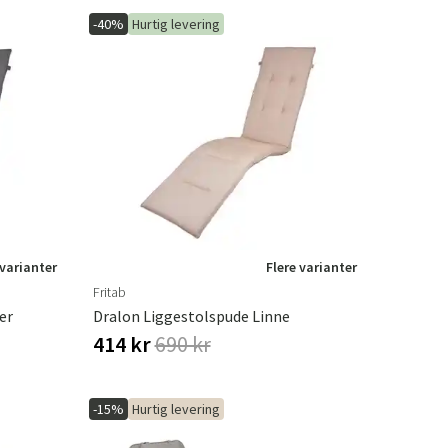
-40%
Hurtig levering
 varianter
Flere varianter
Fritab
er
Dralon Liggestolspude Linne
414 kr
690 kr
-15%
Hurtig levering