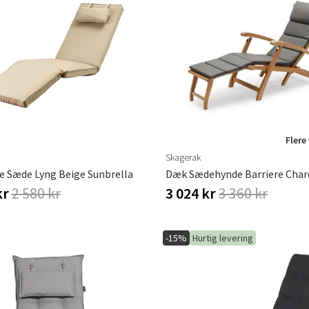
Flere
Skagerak
e Sæde Lyng Beige Sunbrella
Dæk Sædehynde Barriere Char
kr
2 580 kr
3 024 kr
3 360 kr
-15%
Hurtig levering