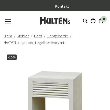
}
Kontakt
0
Hjem
Møbler
Bord
Sengeborde
HAYDEN sengebord i egefiner-Ivory mist
-15%