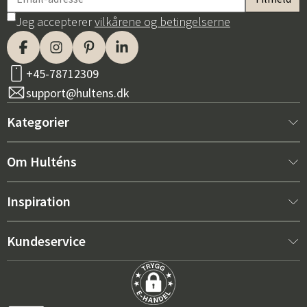
Jeg accepterer
vilkårene og betingelserne
+45-78712309
support@hultens.dk
Kategorier
Nyt hos os
Om Hulténs
Møbler
Om Hulténs
Inspiration
Indretning
Hulténs butik
Bestsellere
Kundeservice
Havemøbler
Salgsafdeling
Havemøbeltrends 2026
Kontakt os
Have
Holdbarhed
De rigtige hynder til maksimal komfort – sådan vælger du