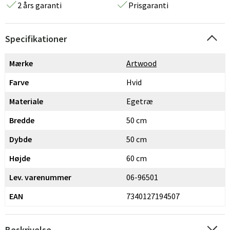
2 års garanti
Prisgaranti
Specifikationer
Mærke
Artwood
Farve
Hvid
Materiale
Egetræ
Bredde
50 cm
Dybde
50 cm
Højde
60 cm
Lev. varenummer
06-96501
EAN
7340127194507
Beskrivelse