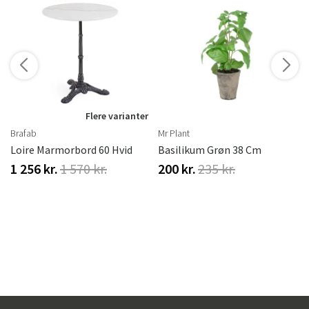
r
Flere varianter
Brafab
Mr Plant
lieret Eg
Loire Marmorbord 60 Hvid
Basilikum Grøn 38 Cm
1 256 kr.
1 570 kr.
200 kr.
235 kr.