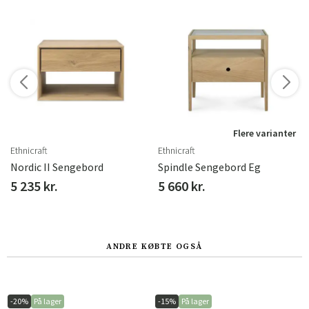
Flere varianter
Ethnicraft
Ethnicraft
od
Nordic II Sengebord
Spindle Sengebord Eg
5 235 kr.
5 660 kr.
ANDRE KØBTE OGSÅ
-20%
På lager
-15%
På lager