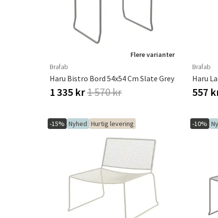
Flere varianter
Brafab
Brafab
Haru Bistro Bord 54x54 Cm Slate Grey
Haru La
1 335 kr
1 570 kr
557 k
-15%
Nyhed
Hurtig levering
-10%
N