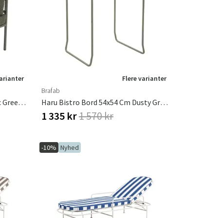
æpper
Haveredskaber
Entrémøbler
indretning
varianter
Flere varianter
Brafab
Reno Midterste Sektion Nordic Green / Raw Avocado
Haru Bistro Bord 54x54 Cm Dusty Green
1 335 kr
1 570 kr
-10%
Nyhed