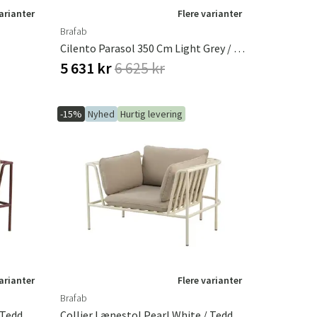
varianter
Flere varianter
Brafab
Cilento Parasol 350 Cm Light Grey / Khaki
5 631 kr
6 625 kr
-15%
Nyhed
Hurtig levering
varianter
Flere varianter
Brafab
Collier Hjørnestykke Zin Red / Teddy Beige
Collier Lænestol Pearl White / Teddy Beige