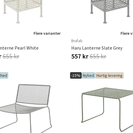
Flere varianter
Flere 
Brafab
nterne Pearl White
Haru Lanterne Slate Grey
r
655 kr
557 kr
655 kr
yhed
-15%
Nyhed
Hurtig levering