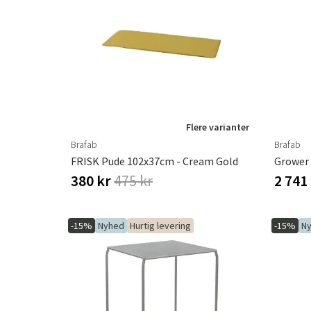
Flere varianter
Brafab
Brafab
FRISK Pude 102x37cm - Cream Gold
380 kr
475 kr
2 741
-15%
Nyhed
Hurtig levering
-15%
N