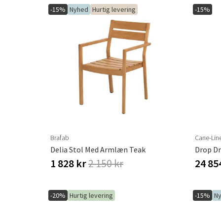
-15%
Nyhed
Hurtig levering
-15%
Brafab
Cane-Lin
Delia Stol Med Armlæn Teak
Drop Dr
1 828 kr
2 150 kr
24 85
-20%
Hurtig levering
-15%
N