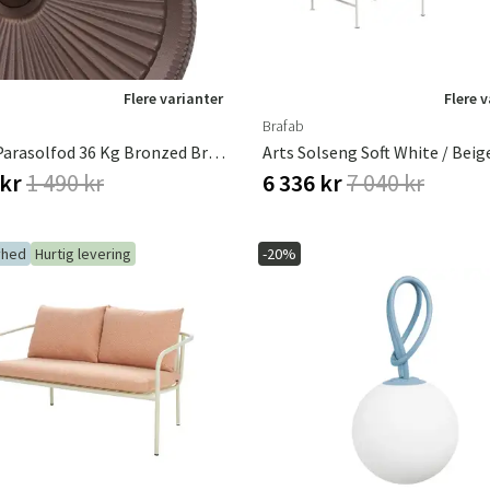
Flere varianter
Flere 
Brafab
Solara Parasolfod 36 Kg Bronzed Brown
 kr
1 490 kr
6 336 kr
7 040 kr
yhed
Hurtig levering
-20%