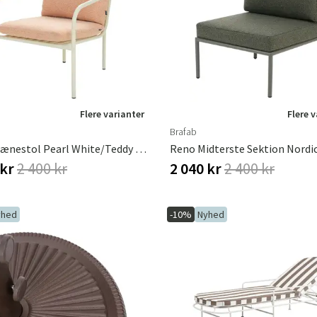
ofa
Hængestole
Badeværelsest
Produkter til vedligeholdelse
Småopbevaring
Badeværelses
Flere varianter
Flere 
Brafab
Bendt Lænestol Pearl White/Teddy Orange
 kr
2 400 kr
2 040 kr
2 400 kr
yhed
-10%
Nyhed