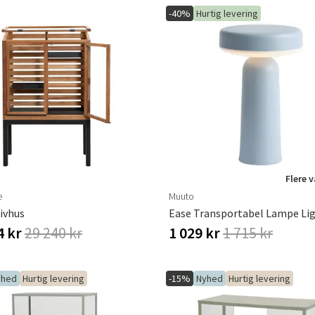
-40%
Hurtig levering
Sverige
Danmark
Norge
Suomi
Flere 
e
Muuto
ivhus
Ease Transportabel Lampe Lig
4 kr
29 240 kr
1 029 kr
1 715 kr
yhed
Hurtig levering
-15%
Nyhed
Hurtig levering