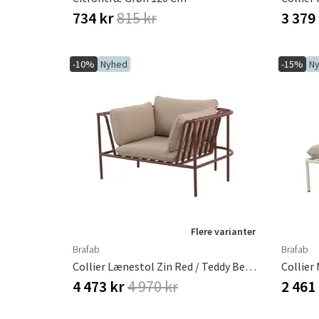
734 kr
815 kr
3 379
-10%
Nyhed
-15%
N
Flere varianter
Brafab
Brafab
Collier Lænestol Zin Red / Teddy Beige
4 473 kr
4 970 kr
2 461