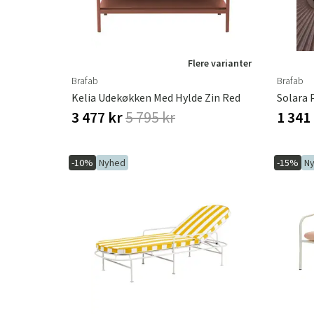
Flere varianter
Brafab
Brafab
Kelia Udekøkken Med Hylde Zin Red
3 477 kr
5 795 kr
1 341
-10%
Nyhed
-15%
N