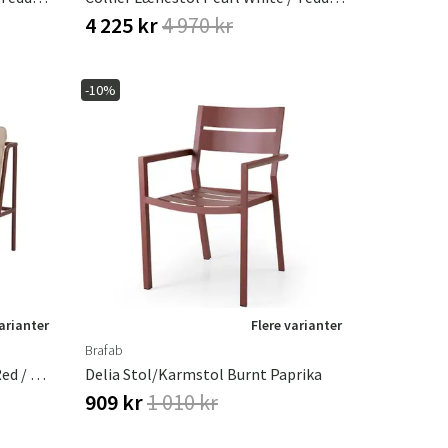
4 225 kr
4 970 kr
-10%
varianter
Flere varianter
Brafab
Collier Midterste Sektion Zin Red / Teddy Beige
Delia Stol/Karmstol Burnt Paprika
909 kr
1 010 kr