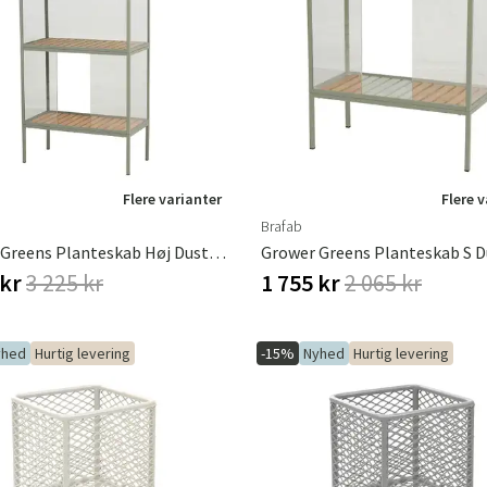
Flere varianter
Flere 
Brafab
Grower Greens Planteskab Høj Dusty Green
 kr
3 225 kr
1 755 kr
2 065 kr
yhed
Hurtig levering
-15%
Nyhed
Hurtig levering