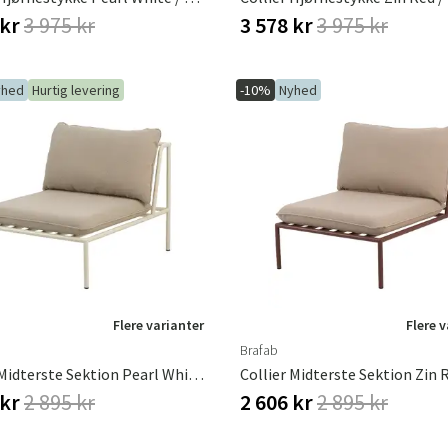
 kr
3 975 kr
3 578 kr
3 975 kr
yhed
Hurtig levering
-10%
Nyhed
Flere varianter
Flere 
Brafab
Collier Midterste Sektion Pearl White / Teddy Beige
 kr
2 895 kr
2 606 kr
2 895 kr