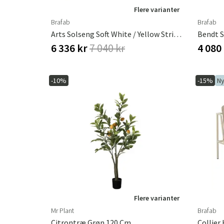
Flere varianter
Brafab
Brafab
Arts Solseng Soft White / Yellow Stripes
6 336 kr
7 040 kr
4 080
-10%
-15%
N
Flere varianter
Mr Plant
Brafab
Citrontræ Grøn 120 Cm