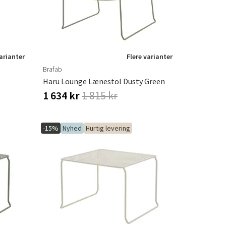
varianter
Flere varianter
Brafab
Haru Lounge Lænestol Dusty Green
1 634 kr
1 815 kr
-15%
Nyhed
Hurtig levering