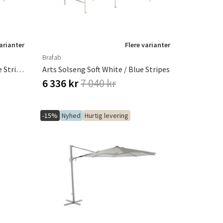
varianter
Flere varianter
Brafab
Arts Solseng Soft White / Beige Stripes
Arts Solseng Soft White / Blue Stripes
6 336 kr
7 040 kr
-15%
Nyhed
Hurtig levering