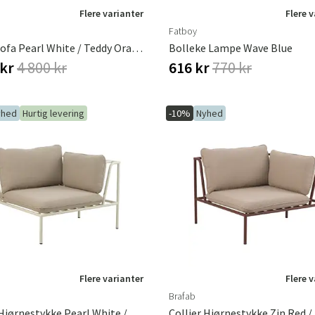
Flere varianter
Flere 
Fatboy
Bendt Sofa Pearl White / Teddy Orange
Bolleke Lampe Wave Blue
 kr
4 800 kr
616 kr
770 kr
yhed
Hurtig levering
-10%
Nyhed
Flere varianter
Flere 
Brafab
Collier Hjørnestykke Pearl White / Teddy Beige