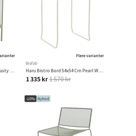
varianter
Flere varianter
Brafab
Grower Greens Planteskab S Dusty Green
Haru Bistro Bord 54x54 Cm Pearl White
1 335 kr
1 570 kr
-10%
Nyhed