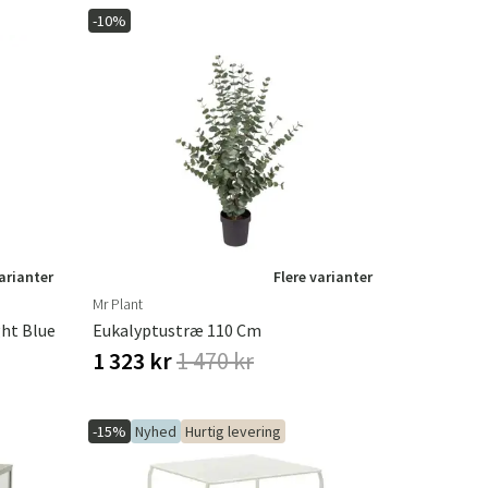
-10%
varianter
Flere varianter
Mr Plant
ht Blue
Eukalyptustræ 110 Cm
1 323 kr
1 470 kr
-15%
Nyhed
Hurtig levering