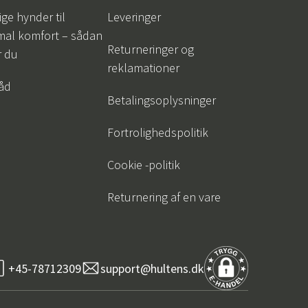
ige hynder til
Leveringer
mal komfort – sådan
Returneringer og
r du
reklamationer
råd
Betalingsoplysninger
Fortrolighedspolitik
Cookie -politik
Returnering af en vare
+45-78712309
support@hultens.dk