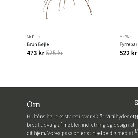
Mr Plant
Mr Plant
Fyrrebark
Brun Bøjle
522 k
473 kr
525 kr
Om
K
Hulténs har eksisteret i over 40 år. Vi tilbyder et
N
bredt udvalg af møbler, indretning og design til
M
dit hjem. Vores passion er at hjælpe dig med at