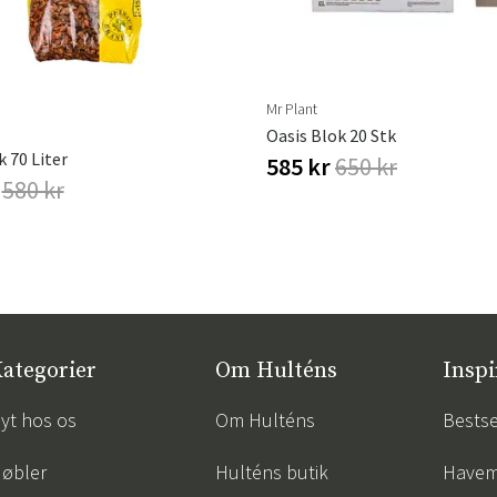
Sverige
Danmark
Mr Plant
Oasis Blok 20 Stk
Norge
Suomi
 70 Liter
585 kr
650 kr
r
580 kr
ategorier
Om Hulténs
Inspi
yt hos os
Om Hulténs
Bestse
øbler
Hulténs butik
Havem