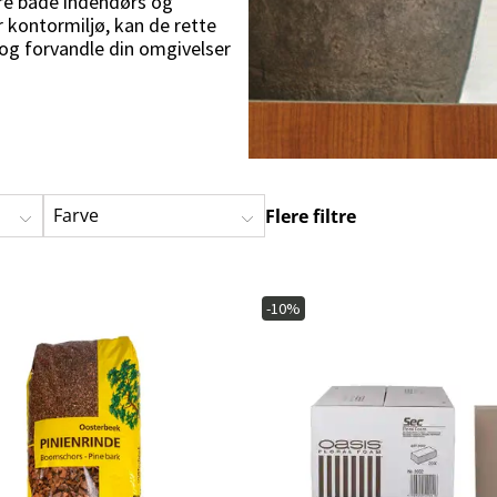
re både indendørs og
ofa
Hængestole
Badeværelsest
r kontormiljø, kan de rette
e og forvandle din omgivelser
Produkter til vedligeholdelse
Småopbevaring
Badeværelses
Farve
Flere filtre
-10%