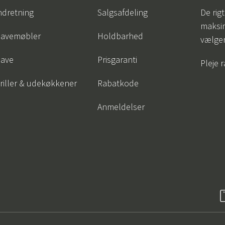
ndretning
Salgsafdeling
De rigt
maksi
avemøbler
Holdbarhed
vælge
ave
Prisgaranti
Pleje 
riller & udekøkkener
Rabatkode
Anmeldelser