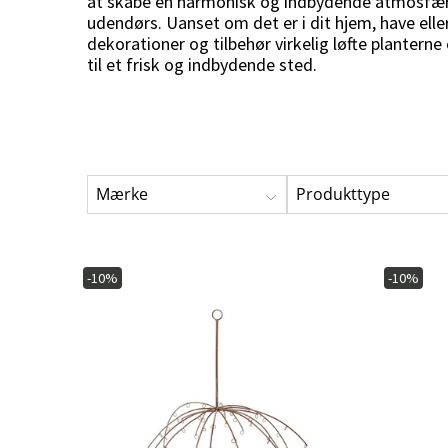
at skabe en harmonisk og indbydende atmosfæ
Serveringsvogne
Hynder til hænges
udendørs. Uanset om det er i dit hjem, have elle
Bordplader
dekorationer og tilbehør virkelig løfte plantern
Vedligeholdelse
Soveværelsesmøbler
Kunstige planter
Madgrupper
Værtsgaver
til et frisk og indbydende sted.
Bordstel
Hyndeboks
Sengegavle
Blomsterkranser
Hyndetasker
Snitblomster & grene
Olier & Maling
Blomstrende potte- &
hængeplanter
Imprægnering
Grønne potte- &
Mærke
Produkttype
Rengøringsmidler
hængeplanter
Redskabsopbevaring
Træer
Reservedele
Dekoration & tilbehør
-10%
-10%
Juletræer