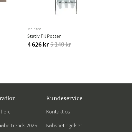
Mr Plant
Stativ Til Potter
4 626 kr
5 140 kr
ration
Kundeservice
llere
Kontakt os
øbeltrends 2026
Købsbetingelser