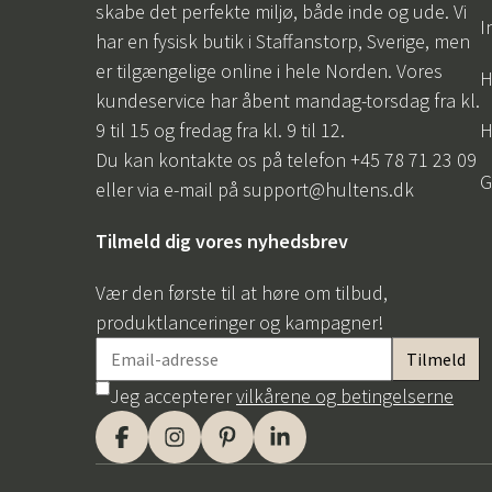
skabe det perfekte miljø, både inde og ude. Vi
I
har en fysisk butik i Staffanstorp, Sverige, men
er tilgængelige online i hele Norden. Vores
H
kundeservice har åbent mandag-torsdag fra kl.
9 til 15 og fredag fra kl. 9 til 12.
H
Du kan kontakte os på telefon +45 78 71 23 09
G
eller via e-mail på
support@hultens.dk
Tilmeld dig vores nyhedsbrev
Vær den første til at høre om tilbud,
produktlanceringer og kampagner!
Jeg accepterer
vilkårene og betingelserne