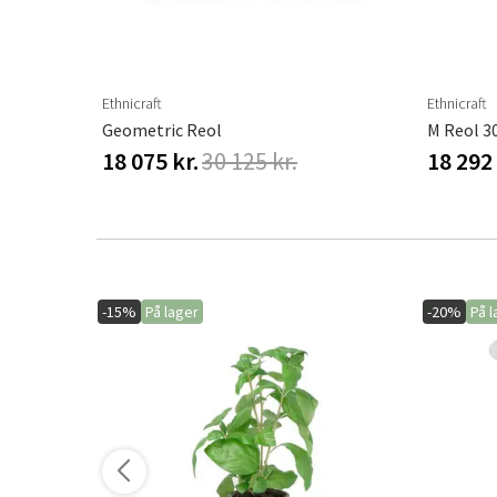
ere varianter
Ethnicraft
Ethnicraft
Irregular Hylde Lakeret Teak 112 X 37 X 115 Cm
Geometric Reol
M Reol 3
18 075 kr.
30 125 kr.
18 292 
-15%
På lager
-20%
På l