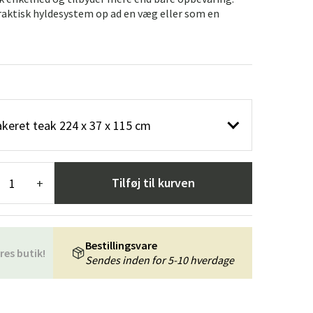
æpper
Haveredskaber
Entrémøbler
praktisk hyldesystem op ad en væg eller som en
indretning
akeret teak 224 x 37 x 115 cm
Tilføj til kurven
+
Bestillingsvare
res butik!
Sendes inden for 5-10 hverdage