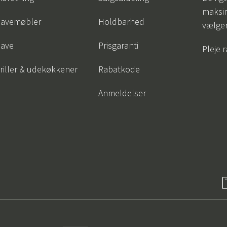
maksi
avemøbler
Holdbarhed
vælge
ave
Prisgaranti
Pleje 
riller & udekøkkener
Rabatkode
Anmeldelser