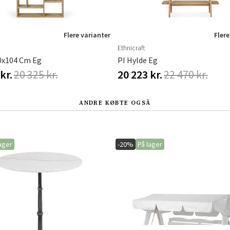
Flere varianter
Flere
Ethnicraft
0x104 Cm Eg
PI Hylde Eg
kr.
20 325 kr.
20 223 kr.
22 470 kr.
ANDRE KØBTE OGSÅ
ager
-20%
På lager