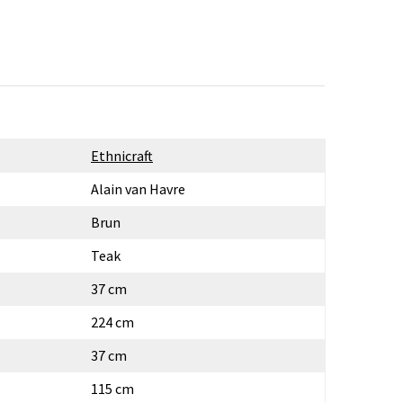
Ethnicraft
Alain van Havre
Brun
Teak
37 cm
224 cm
37 cm
115 cm