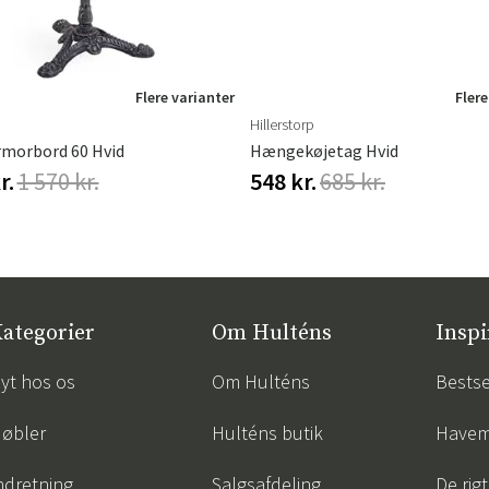
Flere varianter
Flere
Hillerstorp
rmorbord 60 Hvid
Hængekøjetag Hvid
r.
1 570 kr.
548 kr.
685 kr.
ategorier
Om Hulténs
Inspi
yt hos os
Om Hulténs
Bestse
øbler
Hulténs butik
Havem
ndretning
Salgsafdeling
De rigt