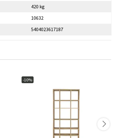
420 kg
10632
5404023617187
-10%
-10%