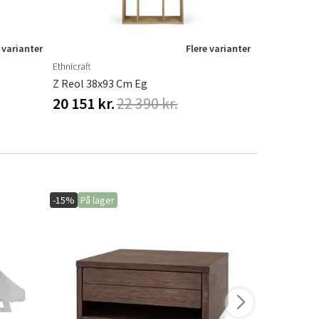
 varianter
Flere varianter
Ethnicraft
Ethnicraft
Z Reol 38x93 Cm Eg
Pirouette H
20 151 kr.
22 390 kr.
14 643 kr
-15%
På lager
-20%
På lage