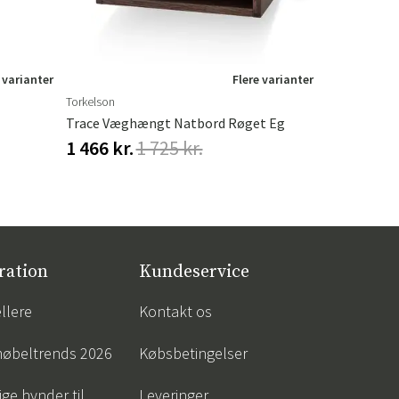
 varianter
Flere varianter
Torkelson
Hillerstorp
Trace Væghængt Natbord Røget Eg
Hængekøjet
1 466 kr.
1 725 kr.
548 kr.
68
ration
Kundeservice
llere
Kontakt os
øbeltrends 2026
Købsbetingelser
ige hynder til
Leveringer