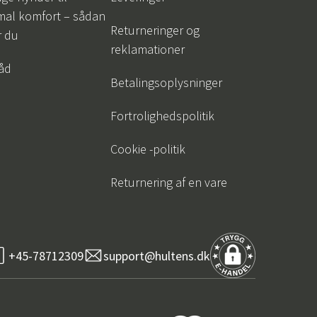
mal komfort – sådan
Returneringer og
r du
reklamationer
råd
Betalingsoplysninger
Fortrolighedspolitik
Cookie -politik
Returnering af en vare
+45-78712309
support@hultens.dk