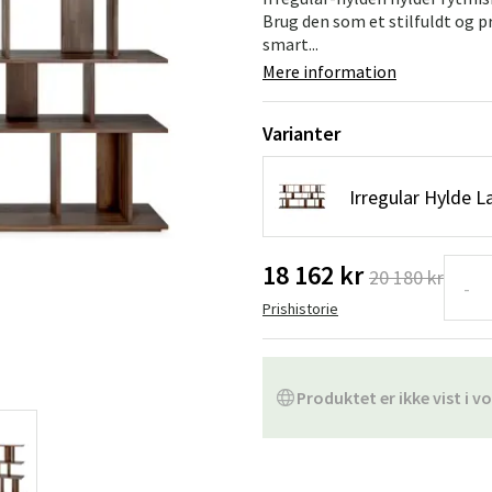
ofa
Hængestole
Badeværelsest
Brug den som et stilfuldt og 
smart...
Produkter til vedligeholdelse
Småopbevaring
Badeværelses
Mere information
Varianter
Irregular Hylde L
18 162 kr
20 180 kr
-
Prishistorie
Produktet er ikke vist i vo