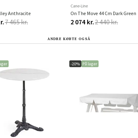
Cane-Line
lley Anthracite
On The Move 44 Cm Dark Green
r.
7 465 kr.
2 074 kr.
2 440 kr.
ANDRE KØBTE OGSÅ
ager
-20%
På lager