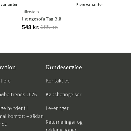
 varianter
Flere varianter
Hillerstorp
Torkelson
Hængesofa Tag Blå
Trace Vægh
548 kr.
685 kr.
1 466 kr.
ration
Kundeservice
llere
Kontakt os
øbeltrends 2026
Købsbetingelser
ige hynder til
Leveringer
mal komfort – sådan
Returneringer og
r du
reklamationer