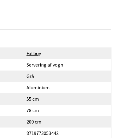
Fatboy
Servering af vogn
Grå
Aluminium
55 cm
78 cm
200 cm
8719773053442