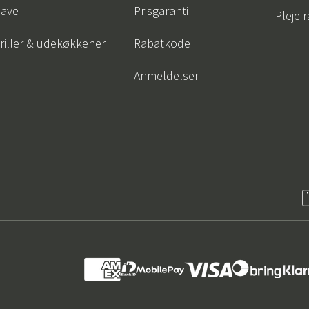
ave
Prisgaranti
Pleje 
riller & udekøkkener
Rabatkode
Anmeldelser