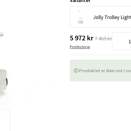
Varianter
ofa
Hængestole
Badeværelsest
Jolly Trolley Ligh
Produkter til vedligeholdelse
Småopbevaring
Badeværelses
5 972 kr
7 465 kr
-
Prishistorie
Produktet er ikke vist i vo