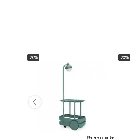
-20%
-20%
ere varianter
Flere varianter