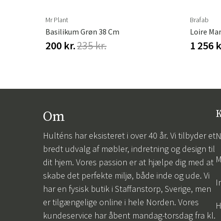
ere varianter
Mr Plant
Brafab
Basilikum Grøn 38 Cm
Loire Ma
200 kr.
235 kr.
1 256 k
Om
K
Hulténs har eksisteret i over 40 år. Vi tilbyder et
N
bredt udvalg af møbler, indretning og design til
M
dit hjem. Vores passion er at hjælpe dig med at
skabe det perfekte miljø, både inde og ude. Vi
I
har en fysisk butik i Staffanstorp, Sverige, men
er tilgængelige online i hele Norden. Vores
H
kundeservice har åbent mandag-torsdag fra kl.