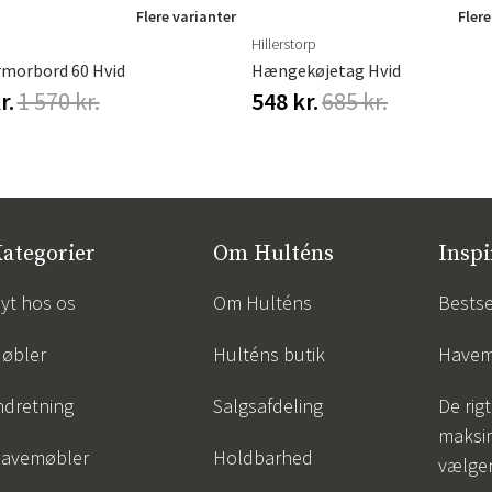
Flere varianter
Flere
Hillerstorp
rmorbord 60 Hvid
Hængekøjetag Hvid
r.
1 570 kr.
548 kr.
685 kr.
ategorier
Om Hulténs
Inspi
yt hos os
Om Hulténs
Bestse
øbler
Hulténs butik
Havem
ndretning
Salgsafdeling
De rigt
maksi
avemøbler
Holdbarhed
vælge