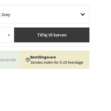
æpper
Haveredskaber
Entrémøbler
t Grey
indretning
Tilføj til kurven
+
Bestillingsvare
res butik!
Sendes inden for 5-10 hverdage