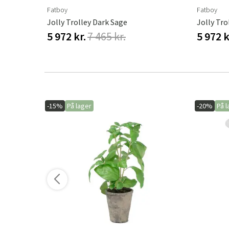
Fatboy
Fatboy
Jolly Trolley Dark Sage
Jolly Tro
5 972 kr.
7 465 kr.
5 972 k
-15%
På lager
-20%
På l