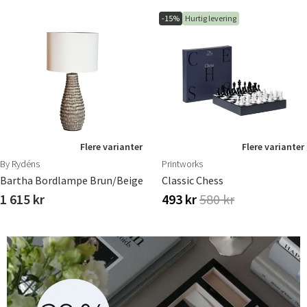
-15%
Hurtig levering
Flere varianter
Flere varianter
By Rydéns
Printworks
Bartha Bordlampe Brun/beige
Classic Chess
1 615 kr
493 kr
580 kr