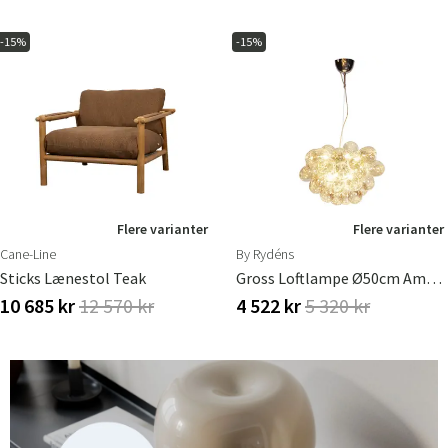
-15%
-15%
Flere varianter
Flere varianter
Cane-Line
By Rydéns
Sticks Lænestol Teak
Gross Loftlampe Ø50cm Amber
10 685 kr
12 570 kr
4 522 kr
5 320 kr