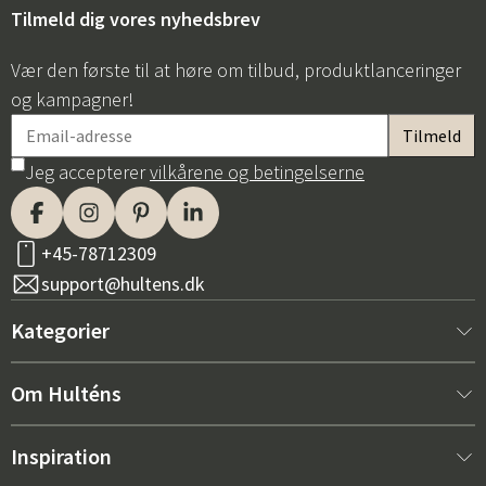
Tilmeld dig vores nyhedsbrev
Vær den første til at høre om tilbud, produktlanceringer
og kampagner!
Jeg accepterer
vilkårene og betingelserne
+45-78712309
support@hultens.dk
Kategorier
Nyt hos os
Om Hulténs
Møbler
Om Hulténs
Inspiration