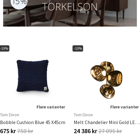
-10%
-10%
Flere varianter
Flere varianter
Tom Dixon
Tom Dixon
Bobble Cushion Blue 45 X45cm
Melt Chandelier Mini Gold LED CB
675 kr
750 kr
24 386 kr
27 095 kr