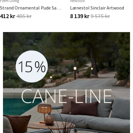
Ferm Living
Artwood
Strand Ornamental Pude Sand/Off-White
Lænestol Sinclair Artwood
412 kr
485 kr
8 139 kr
9 575 kr