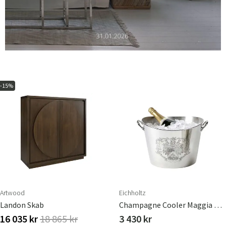
-15%
Artwood
Eichholtz
Landon Skab
Champagne Cooler Maggia Nickel Finish
16 035 kr
18 865 kr
3 430 kr