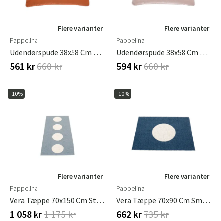
Flere varianter
Flere varianter
Pappelina
Pappelina
Udendørspude 38x58 Cm Sunny Pale Orange
Udendørspude 38x58 Cm Sunny Pale Rose
561 kr
660 kr
594 kr
660 kr
-10%
-10%
Flere varianter
Flere varianter
Pappelina
Pappelina
Vera Tæppe 70x150 Cm Storm/vanilla
Vera Tæppe 70x90 Cm Small One Ocean Blue / Vanilla
1 058 kr
1 175 kr
662 kr
735 kr