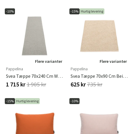
-10%
-15%
Hurtig levering
Flere varianter
Flere varianter
Pappelina
Pappelina
Svea Tæppe 70x240 Cm Warm Grey / Granit Metallic
Svea Tæppe 70x90 Cm Beige / Champagne Metallic
1 715 kr
1 905 kr
625 kr
735 kr
-15%
Hurtig levering
-10%
Sverige
Danmark
Norge
Suomi