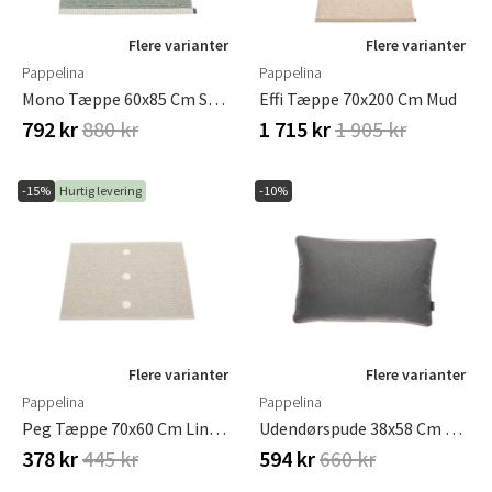
Flere varianter
Flere varianter
Pappelina
Pappelina
Mono Tæppe 60x85 Cm Sage / Army
Effi Tæppe 70x200 Cm Mud
792 kr
880 kr
1 715 kr
1 905 kr
-15%
Hurtig levering
-10%
Flere varianter
Flere varianter
Pappelina
Pappelina
Peg Tæppe 70x60 Cm Linen / Vanilla
Udendørspude 38x58 Cm Sunny Dark Grey
378 kr
445 kr
594 kr
660 kr