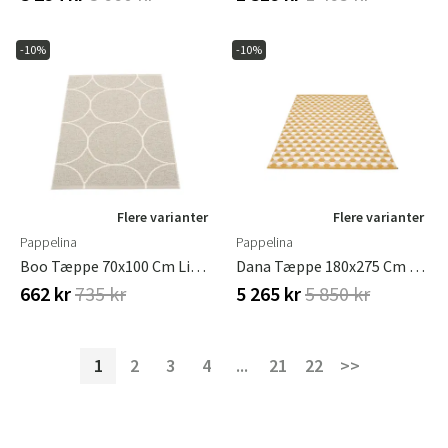
-10%
-10%
Flere varianter
Flere varianter
Pappelina
Pappelina
Boo Tæppe 70x100 Cm Linen / Vanilla
Dana Tæppe 180x275 Cm Ochre / Beige / Vanilla
662 kr
735 kr
5 265 kr
5 850 kr
1
2
3
4
...
21
22
>>