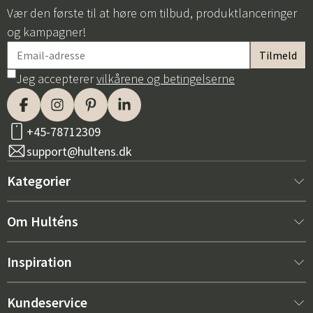
Vær den første til at høre om tilbud, produktlanceringer
og kampagner!
Jeg accepterer
vilkårene og betingelserne
+45-78712309
support@hultens.dk
Kategorier
Nyt hos os
Om Hulténs
Møbler
Om Hulténs
Inspiration
Indretning
Hulténs butik
Bestsellere
Kundeservice