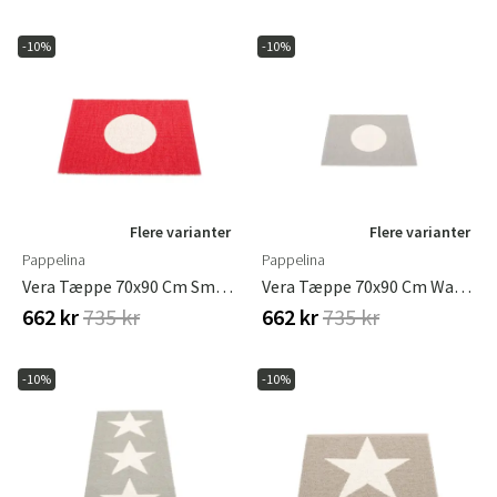
-10%
-10%
Flere varianter
Flere varianter
Pappelina
Pappelina
Vera Tæppe 70x90 Cm Small One Red / Vanilla
Vera Tæppe 70x90 Cm Warm Grey/vanilla
662 kr
735 kr
662 kr
735 kr
-10%
-10%