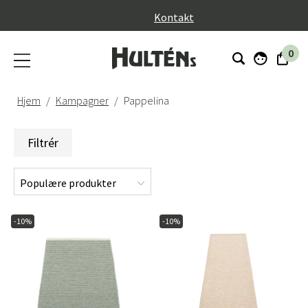
}
Kontakt
0
Hjem
Kampagner
Pappelina
Filtrér
-10%
-10%