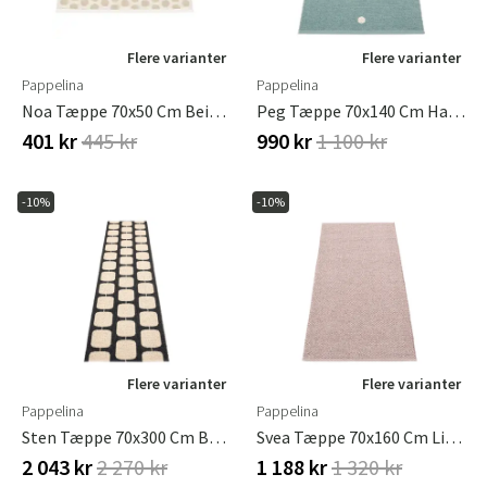
Flere varianter
Flere varianter
Pappelina
Pappelina
Noa Tæppe 70x50 Cm Beige/Vanilla
Peg Tæppe 70x140 Cm Haze / Vanilla
401 kr
445 kr
990 kr
1 100 kr
-10%
-10%
Flere varianter
Flere varianter
Pappelina
Pappelina
Sten Tæppe 70x300 Cm Black / Cream
Svea Tæppe 70x160 Cm Lilac Metallic / Pale Rose
2 043 kr
2 270 kr
1 188 kr
1 320 kr