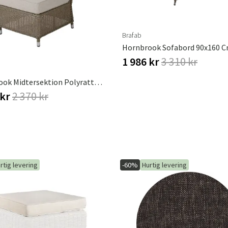
Brafab
1 986 kr
3 310 kr
Hornbrook Midtersektion Polyrattan Beige Brafab
 kr
2 370 kr
rtig levering
-60%
Hurtig levering