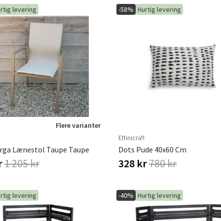
rtig levering
-58%
Hurtig levering
Sverige
Danmark
Norge
Suomi
Flere varianter
Ethnicraft
rga Lænestol Taupe Taupe
Dots Pude 40x60 Cm
r
1 205 kr
328 kr
780 kr
rtig levering
-40%
Hurtig levering