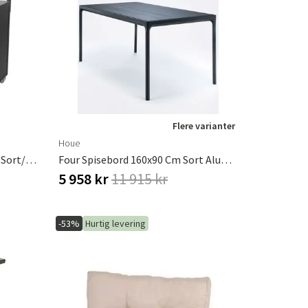
Flere varianter
Houe
Fornax Køkkendel Hjørne Stor Sort/Grå Brafab
Four Spisebord 160x90 Cm Sort Aluminium
5 958 kr
11 915 kr
-53%
Hurtig levering