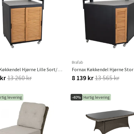
Brafab
Fornax Køkkendel Hjørne Lille Sort/Grå Brafab
 kr
13 260 kr
8 139 kr
13 565 kr
rtig levering
-40%
Hurtig levering