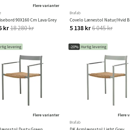
Flere varianter
e
Brafab
isebord 90X160 Cm Lava Grey
Covelo Lænestol Natur/Hvid B
6 kr
18 280 kr
5 138 kr
6 045 kr
rtig levering
-20%
Hurtig levering
Flere varianter
Flere 
Brafab
lænsstol Dusty Green
DK Armlænsstol Light Grey