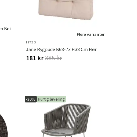
Hornbrook Sofabord 90x160 Cm Beige Brafab
Flere varianter
Fritab
Jane Rygpude B68-73 H38 Cm Hør
181 kr
385 kr
-30%
Hurtig levering