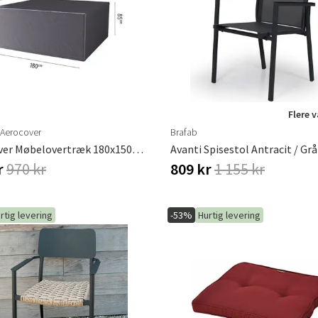
ofa
Hængestole
Badeværelsest
Produkter til vedligeholdelse
Småopbevaring
Badeværelses
Flere 
 Aerocover
Brafab
AeroCover Møbelovertræk 180x150xH85 Cm
Avanti Spisestol Antracit / Grå
r
970 kr
809 kr
1 155 kr
rtig levering
-53%
Hurtig levering