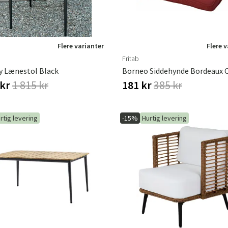
Flere varianter
Flere 
Fritab
y Lænestol Black
Borneo Siddehynde Bordeaux 
 kr
1 815 kr
181 kr
385 kr
rtig levering
-15%
Hurtig levering