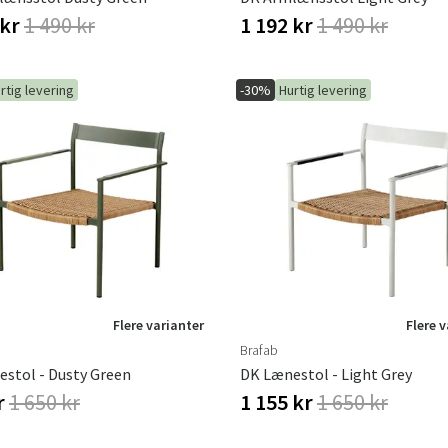
 kr
1 490 kr
1 192 kr
1 490 kr
rtig levering
-30%
Hurtig levering
Flere varianter
Flere 
Brafab
stol - Dusty Green
DK Lænestol - Light Grey
r
1 650 kr
1 155 kr
1 650 kr