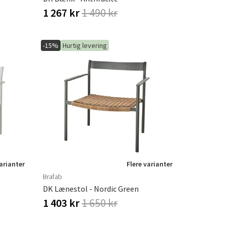
1 267 kr
1 490 kr
-15%
Hurtig levering
varianter
Flere varianter
Brafab
DK Lænestol - Nordic Green
1 403 kr
1 650 kr