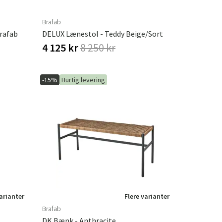
Brafab
rafab
DELUX Lænestol - Teddy Beige/Sort
4 125 kr
8 250 kr
-15%
Hurtig levering
varianter
Flere varianter
Brafab
DK Bænk - Anthracite