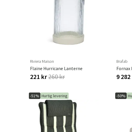
Riviera Maison
Brafab
Flaine Hurricane Lanterne
221 kr
260 kr
9 282
-51%
Hurtig levering
-50%
Hu