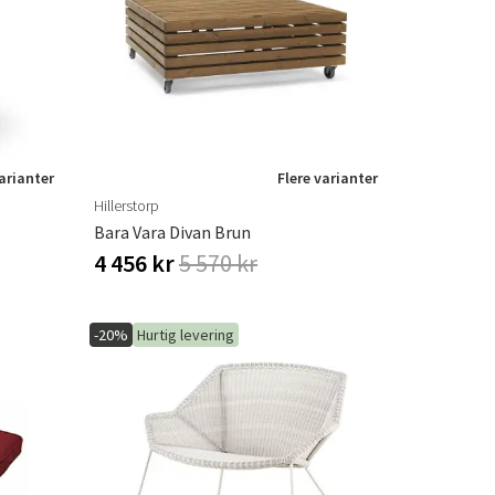
æpper
Haveredskaber
Entrémøbler
indretning
varianter
Flere varianter
Hillerstorp
Bara Vara Divan Brun
4 456 kr
5 570 kr
-20%
Hurtig levering