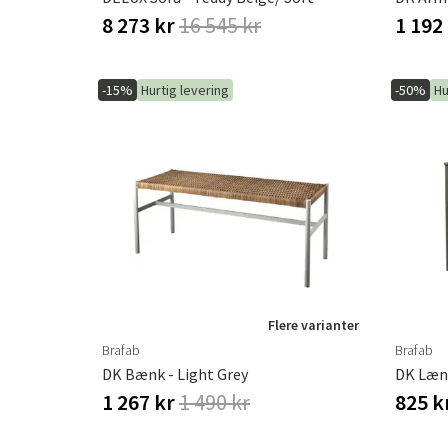
8 273 kr
16 545 kr
1 192
-15%
Hurtig levering
-50%
Hu
Flere varianter
Brafab
Brafab
DK Bænk - Light Grey
DK Læne
1 267 kr
1 490 kr
825 k