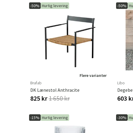
-50%
Hurtig levering
-50%
Hu
Flere varianter
Brafab
Libo
DK Lænestol Anthracite
Degebe
825 kr
1 650 kr
603 k
-15%
Hurtig levering
-30%
Hu