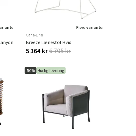
varianter
Flere varianter
Cane-Line
Canyon
Breeze Lænestol Hvid
5 364 kr
6 705 kr
-50%
Hurtig levering