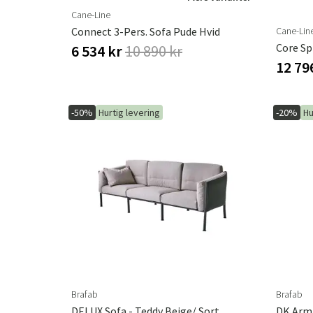
Cane-Line
Cane-Lin
Connect 3-Pers. Sofa Pude Hvid
Core Sp
6 534 kr
10 890 kr
12 79
-50%
Hurtig levering
-20%
Hu
Brafab
Brafab
DELUX Sofa - Teddy Beige/ Sort
DK Arm