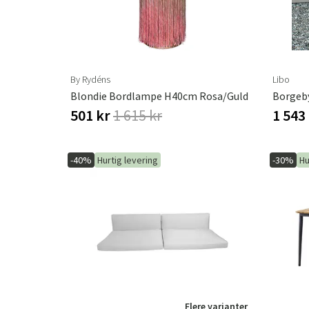
By Rydéns
Libo
Blondie Bordlampe H40cm Rosa/guld
Borgeb
501 kr
1 615 kr
1 543
-40%
Hurtig levering
-30%
Hu
Flere varianter