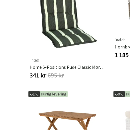
Brafab
1 185
Fritab
Home 5-Positions Pude Classic Mørkegrå
341 kr
695 kr
-51%
Hurtig levering
-50%
Hu